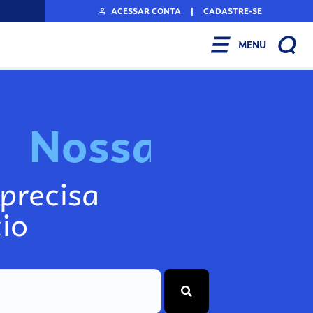
ACESSAR CONTA
|
CADASTRE-SE
MENU
s
s
a
s
F
e
r
r
N
o
o
N
precisa
io