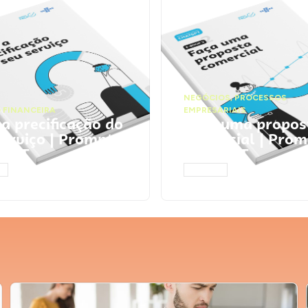
NEGÓCIOS
,
PROCESSOS
 FINANCEIRA
EMPRESARIAIS
 a precificação do
Faça uma propos
serviço | Prompts
comercial | Prom
tGPT
ChatGPT
AR
ACESSAR