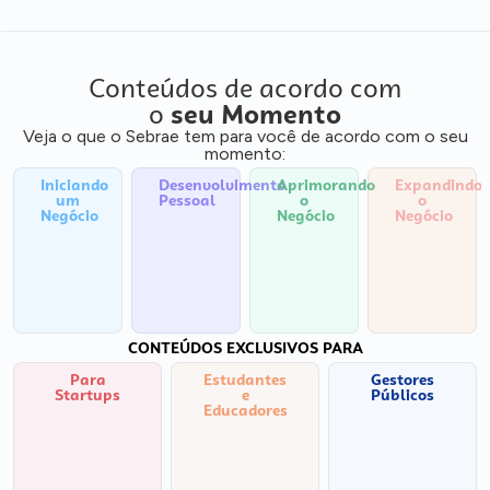
Conteúdos de acordo com
o
seu Momento
Veja o que o Sebrae tem para você de acordo com o seu
momento:
Iniciando
Desenvolvimento
Aprimorando
Expandindo
um
Pessoal
o
o
Negócio
Negócio
Negócio
CONTEÚDOS EXCLUSIVOS PARA
Para
Estudantes
Gestores
Startups
e
Públicos
Educadores