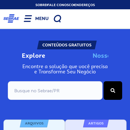
SOBRE
FALE CONOSCO
ENDEREÇOS
MENU
CONTEÚDOS GRATUITOS
Explore
o
s
s
o
s
I
n
N
N
Encontre a solução que você precisa
e Transforme Seu Negócio
ARQUIVOS
ARTIGOS