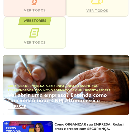
VER TODOS
VER TODOS
WEBSTORIES
VER TODOS
ABERTURA DE EMPRESA
,
ABRIR CNPJ
,
CNPJ ALFANUMÉRICO
,
EMPREENDEDORISMO
,
NOVO FORMATO DE CNPJ
,
RECEITA FEDERAL
Vai abrir uma empresa? Entenda como
funciona o novo CNPJ Alfanumérico
ACESSAR
Como ORGANIZAR sua EMPRESA. Reduzir
erros e crescer com SEGURANÇA.