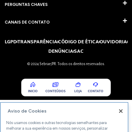
PERGUNTAS CHAVES​
CANAIS DE CONTATO
LGPD
TRANSPARÊNCIA
CÓDIGO DE ÉTICA
OUVIDORIA
DENÚNCIA
SAC
© 2024 Sebrae/PR. Todos os direitos reservados.
INICIO
CONTEÚDOS
LOJA
CONTATO
Aviso de Cookies
Nós usamos cookies e outras tecnologias semelhantes para
melhorar a sua experiência em nossos serviços, personalizar