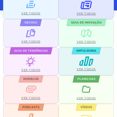
VER TODOS
VER TODOS
EBOOKS
GUIA DE INOVAÇÃO
VER TODOS
VER TODOS
GUIA DE TENDÊNCIAS
IMPULSIONA
VER TODOS
VER TODOS
MODELOS
PLANILHAS
VER TODOS
VER TODOS
PODCASTS
VÍDEOS