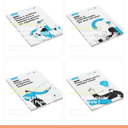
GESTÃO FINANCEIRA
Faça a análise
GESTÃO FINANCEIRA
financeira e atinja o
Faça a precificação do
ponto de equilíbrio |
seu serviço | Prompts
Prompts ChatGPT
ChatGPT
ACESSAR
ACESSAR
NEGÓCIOS
,
PROCESSOS
EMPRESARIAIS
NEGÓCIOS
,
VENDAS
Faça uma proposta
Faça ações para
comercial | Prompts
vender mais |
ChatGPT
Prompts ChatGPT
ACESSAR
ACESSAR