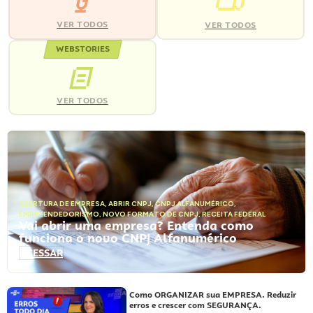
VER TODOS
VER TODOS
WEBSTORIES
VER TODOS
ABERTURA DE EMPRESA
,
ABRIR CNPJ
,
CNPJ ALFANUMÉRICO
,
EMPREENDEDORISMO
,
NOVO FORMATO DE CNPJ
,
RECEITA FEDERAL
Vai abrir uma empresa? Entenda como
funciona o novo CNPJ Alfanumérico
ACESSAR
Como ORGANIZAR sua EMPRESA. Reduzir
erros e crescer com SEGURANÇA.