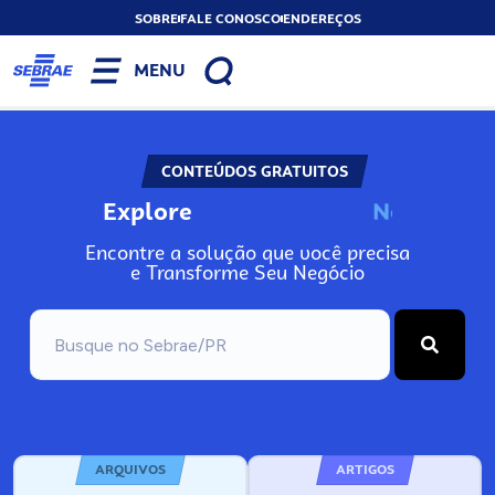
SOBRE
FALE CONOSCO
ENDEREÇOS
MENU
CONTEÚDOS GRATUITOS
Explore
N
o
s
s
o
s
P
o
Encontre a solução que você precisa
e Transforme Seu Negócio
ARQUIVOS
ARTIGOS