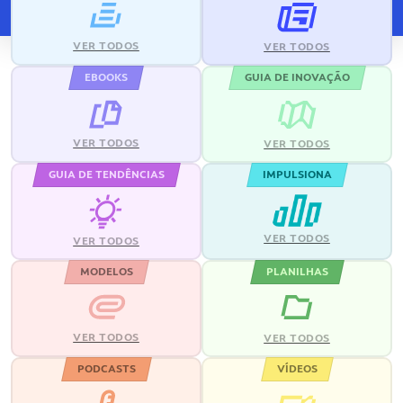
VER TODOS
VER TODOS
EBOOKS
GUIA DE INOVAÇÃO
VER TODOS
VER TODOS
GUIA DE TENDÊNCIAS
IMPULSIONA
VER TODOS
VER TODOS
MODELOS
PLANILHAS
VER TODOS
VER TODOS
PODCASTS
VÍDEOS