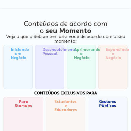
Conteúdos de acordo com
o
seu Momento
Veja o que o Sebrae tem para você de acordo com o seu
momento:
Iniciando
Desenvolvimento
Aprimorando
Expandindo
um
Pessoal
o
o
Negócio
Negócio
Negócio
CONTEÚDOS EXCLUSIVOS PARA
Para
Estudantes
Gestores
Startups
e
Públicos
Educadores