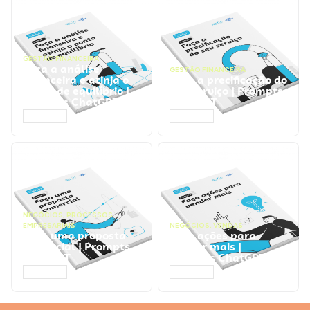
GESTÃO FINANCEIRA
Faça a análise
GESTÃO FINANCEIRA
financeira e atinja o
Faça a precificação do
ponto de equilíbrio |
seu serviço | Prompts
Prompts ChatGPT
ChatGPT
ACESSAR
ACESSAR
NEGÓCIOS
,
PROCESSOS
EMPRESARIAIS
NEGÓCIOS
,
VENDAS
Faça uma proposta
Faça ações para
comercial | Prompts
vender mais |
ChatGPT
Prompts ChatGPT
ACESSAR
ACESSAR