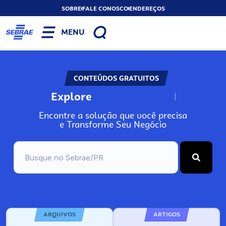
SOBRE
FALE CONOSCO
ENDEREÇOS
MENU
CONTEÚDOS GRATUITOS
Explore
N
o
s
s
o
s
A
Encontre a solução que você precisa
e Transforme Seu Negócio
ARQUIVOS
ARTIGOS