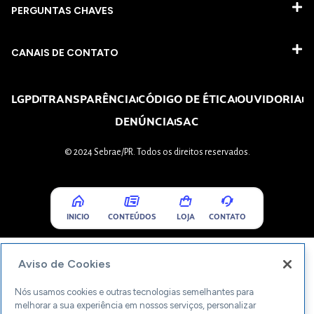
PERGUNTAS CHAVES​
CANAIS DE CONTATO
LGPD
TRANSPARÊNCIA
CÓDIGO DE ÉTICA
OUVIDORIA
DENÚNCIA
SAC
© 2024 Sebrae/PR. Todos os direitos reservados.
INICIO
CONTEÚDOS
LOJA
CONTATO
Aviso de Cookies
Nós usamos cookies e outras tecnologias semelhantes para
melhorar a sua experiência em nossos serviços, personalizar