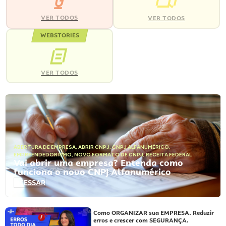
VER TODOS
VER TODOS
WEBSTORIES
VER TODOS
ABERTURA DE EMPRESA
,
ABRIR CNPJ
,
CNPJ ALFANUMÉRICO
,
EMPREENDEDORISMO
,
NOVO FORMATO DE CNPJ
,
RECEITA FEDERAL
Vai abrir uma empresa? Entenda como
funciona o novo CNPJ Alfanumérico
ACESSAR
Como ORGANIZAR sua EMPRESA. Reduzir
erros e crescer com SEGURANÇA.