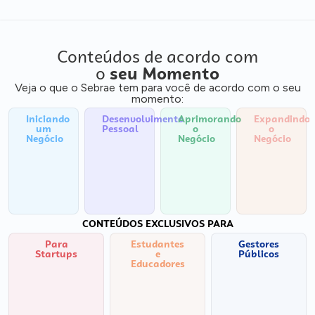
Conteúdos de acordo com
o
seu Momento
Veja o que o Sebrae tem para você de acordo com o seu
momento:
Iniciando
Desenvolvimento
Aprimorando
Expandindo
um
Pessoal
o
o
Negócio
Negócio
Negócio
CONTEÚDOS EXCLUSIVOS PARA
Para
Estudantes
Gestores
Startups
e
Públicos
Educadores