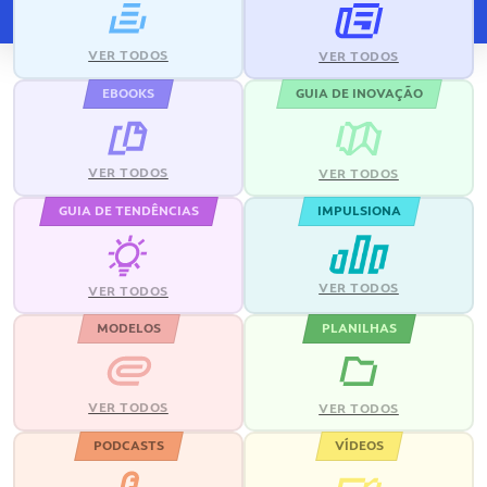
VER TODOS
VER TODOS
EBOOKS
GUIA DE INOVAÇÃO
VER TODOS
VER TODOS
GUIA DE TENDÊNCIAS
IMPULSIONA
VER TODOS
VER TODOS
MODELOS
PLANILHAS
VER TODOS
VER TODOS
PODCASTS
VÍDEOS