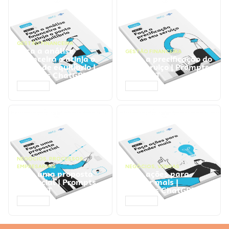
GESTÃO FINANCEIRA
Faça a análise
GESTÃO FINANCEIRA
financeira e atinja o
Faça a precificação do
ponto de equilíbrio |
seu serviço | Prompts
Prompts ChatGPT
ChatGPT
ACESSAR
ACESSAR
NEGÓCIOS
,
PROCESSOS
EMPRESARIAIS
NEGÓCIOS
,
VENDAS
Faça uma proposta
Faça ações para
comercial | Prompts
vender mais |
ChatGPT
Prompts ChatGPT
ACESSAR
ACESSAR