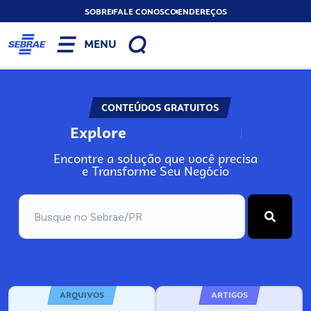
SOBRE
FALE CONOSCO
ENDEREÇOS
MENU
CONTEÚDOS GRATUITOS
Explore
N
o
s
s
o
s
A
Encontre a solução que você precisa
e Transforme Seu Negócio
ARQUIVOS
ARTIGOS