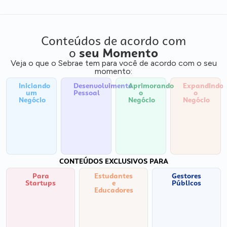
Conteúdos de acordo com
o
seu Momento
Veja o que o Sebrae tem para você de acordo com o seu
momento:
Iniciando
Desenvolvimento
Aprimorando
Expandindo
um
Pessoal
o
o
Negócio
Negócio
Negócio
CONTEÚDOS EXCLUSIVOS PARA
Para
Estudantes
Gestores
Startups
e
Públicos
Educadores