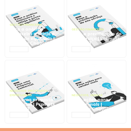
GESTÃO FINANCEIRA
Faça a análise
GESTÃO FINANCEIRA
financeira e atinja o
Faça a precificação do
ponto de equilíbrio |
seu serviço | Prompts
Prompts ChatGPT
ChatGPT
ACESSAR
ACESSAR
NEGÓCIOS
,
PROCESSOS
EMPRESARIAIS
NEGÓCIOS
,
VENDAS
Faça uma proposta
Faça ações para
comercial | Prompts
vender mais |
ChatGPT
Prompts ChatGPT
ACESSAR
ACESSAR