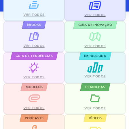
VER TODOS
VER TODOS
EBOOKS
GUIA DE INOVAÇÃO
VER TODOS
VER TODOS
GUIA DE TENDÊNCIAS
IMPULSIONA
VER TODOS
VER TODOS
MODELOS
PLANILHAS
VER TODOS
VER TODOS
PODCASTS
VÍDEOS