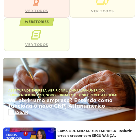
VER TODOS
VER TODOS
WEBSTORIES
VER TODOS
ABERTURA DE EMPRESA
,
ABRIR CNPJ
,
CNPJ ALFANUMÉRICO
,
EMPREENDEDORISMO
,
NOVO FORMATO DE CNPJ
,
RECEITA FEDERAL
Vai abrir uma empresa? Entenda como
funciona o novo CNPJ Alfanumérico
ACESSAR
Como ORGANIZAR sua EMPRESA. Reduzir
erros e crescer com SEGURANÇA.