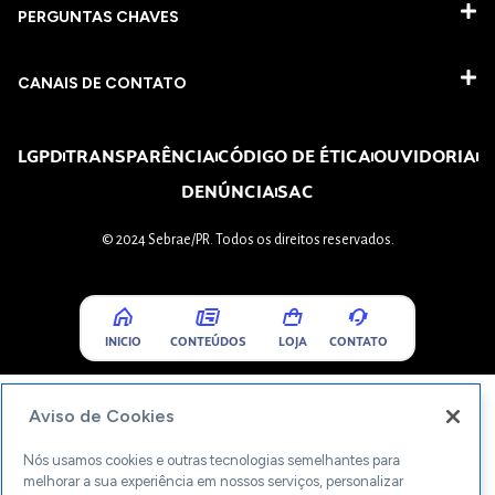
PERGUNTAS CHAVES​
CANAIS DE CONTATO
LGPD
TRANSPARÊNCIA
CÓDIGO DE ÉTICA
OUVIDORIA
DENÚNCIA
SAC
© 2024 Sebrae/PR. Todos os direitos reservados.
INICIO
CONTEÚDOS
LOJA
CONTATO
Aviso de Cookies
Nós usamos cookies e outras tecnologias semelhantes para
melhorar a sua experiência em nossos serviços, personalizar