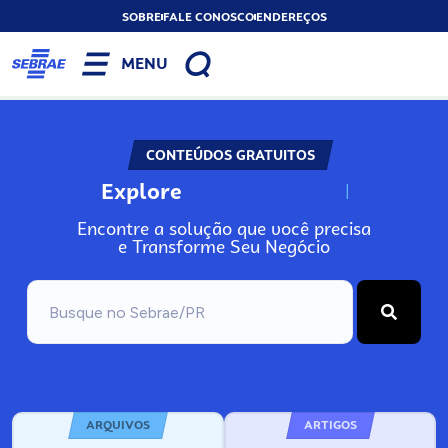
SOBRE
FALE CONOSCO
ENDEREÇOS
MENU
CONTEÚDOS GRATUITOS
Explore
N
o
s
s
o
s
A
Encontre a solução que você precisa
e Transforme Seu Negócio
ARQUIVOS
ARTIGOS