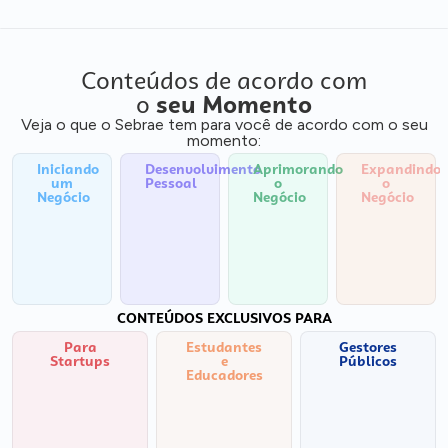
Conteúdos de acordo com
o
seu Momento
Veja o que o Sebrae tem para você de acordo com o seu
momento:
Iniciando
Desenvolvimento
Aprimorando
Expandindo
um
Pessoal
o
o
Negócio
Negócio
Negócio
CONTEÚDOS EXCLUSIVOS PARA
Para
Estudantes
Gestores
Startups
e
Públicos
Educadores