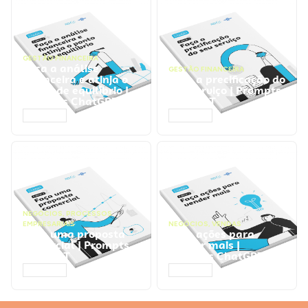
GESTÃO FINANCEIRA
Faça a análise
GESTÃO FINANCEIRA
financeira e atinja o
Faça a precificação do
ponto de equilíbrio |
seu serviço | Prompts
Prompts ChatGPT
ChatGPT
ACESSAR
ACESSAR
NEGÓCIOS
,
PROCESSOS
EMPRESARIAIS
NEGÓCIOS
,
VENDAS
Faça uma proposta
Faça ações para
comercial | Prompts
vender mais |
ChatGPT
Prompts ChatGPT
ACESSAR
ACESSAR