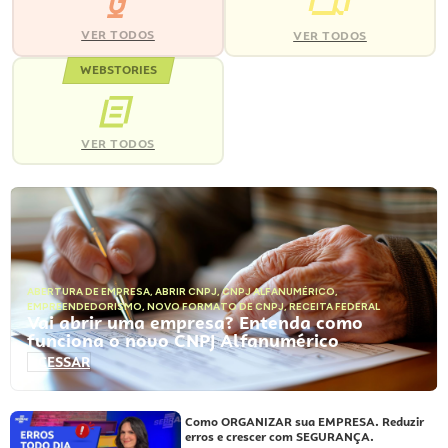
VER TODOS
VER TODOS
WEBSTORIES
VER TODOS
ABERTURA DE EMPRESA
,
ABRIR CNPJ
,
CNPJ ALFANUMÉRICO
,
EMPREENDEDORISMO
,
NOVO FORMATO DE CNPJ
,
RECEITA FEDERAL
Vai abrir uma empresa? Entenda como
funciona o novo CNPJ Alfanumérico
ACESSAR
Como ORGANIZAR sua EMPRESA. Reduzir
erros e crescer com SEGURANÇA.