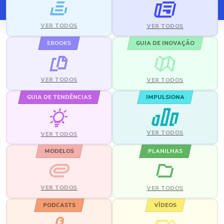
VER TODOS
VER TODOS
EBOOKS
GUIA DE INOVAÇÃO
VER TODOS
VER TODOS
GUIA DE TENDÊNCIAS
IMPULSIONA
VER TODOS
VER TODOS
MODELOS
PLANILHAS
VER TODOS
VER TODOS
PODCASTS
VÍDEOS