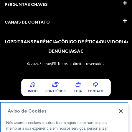
PERGUNTAS CHAVES​
CANAIS DE CONTATO
LGPD
TRANSPARÊNCIA
CÓDIGO DE ÉTICA
OUVIDORIA
DENÚNCIA
SAC
© 2024 Sebrae/PR. Todos os direitos reservados.
INICIO
CONTEÚDOS
LOJA
CONTATO
Aviso de Cookies
Nós usamos cookies e outras tecnologias semelhantes para
melhorar a sua experiência em nossos serviços, personalizar