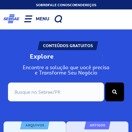
SOBRE
FALE CONOSCO
ENDEREÇOS
MENU
CONTEÚDOS GRATUITOS
Explore
N
o
s
s
o
s
A
Encontre a solução que você precisa
e Transforme Seu Negócio
ARQUIVOS
ARTIGOS