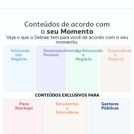
Conteúdos de acordo com
o
seu Momento
Veja o que o Sebrae tem para você de acordo com o seu
momento:
Iniciando
Desenvolvimento
Aprimorando
Expandindo
um
Pessoal
o
o
Negócio
Negócio
Negócio
CONTEÚDOS EXCLUSIVOS PARA
Para
Estudantes
Gestores
Startups
e
Públicos
Educadores