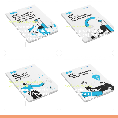
GESTÃO FINANCEIRA
Faça a análise
GESTÃO FINANCEIRA
financeira e atinja o
Faça a precificação do
ponto de equilíbrio |
seu serviço | Prompts
Prompts ChatGPT
ChatGPT
ACESSAR
ACESSAR
NEGÓCIOS
,
PROCESSOS
EMPRESARIAIS
NEGÓCIOS
,
VENDAS
Faça uma proposta
Faça ações para
comercial | Prompts
vender mais |
ChatGPT
Prompts ChatGPT
ACESSAR
ACESSAR