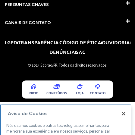
PERGUNTAS CHAVES​
CANAIS DE CONTATO
LGPD
TRANSPARÊNCIA
CÓDIGO DE ÉTICA
OUVIDORIA
DENÚNCIA
SAC
© 2024 Sebrae/PR. Todos os direitos reservados.
INICIO
CONTEÚDOS
LOJA
CONTATO
Aviso de Cookies
Nós usamos cookies e outras tecnologias semelhantes para
melhorar a sua experiência em nossos serviços, personalizar