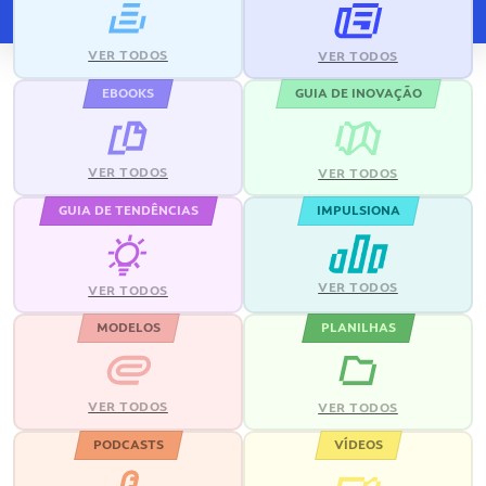
VER TODOS
VER TODOS
EBOOKS
GUIA DE INOVAÇÃO
VER TODOS
VER TODOS
GUIA DE TENDÊNCIAS
IMPULSIONA
VER TODOS
VER TODOS
MODELOS
PLANILHAS
VER TODOS
VER TODOS
PODCASTS
VÍDEOS