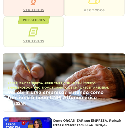
VER TODOS
VER TODOS
WEBSTORIES
VER TODOS
ABERTURA DE EMPRESA
,
ABRIR CNPJ
,
CNPJ ALFANUMÉRICO
,
EMPREENDEDORISMO
,
NOVO FORMATO DE CNPJ
,
RECEITA FEDERAL
Vai abrir uma empresa? Entenda como
funciona o novo CNPJ Alfanumérico
ACESSAR
Como ORGANIZAR sua EMPRESA. Reduzir
erros e crescer com SEGURANÇA.