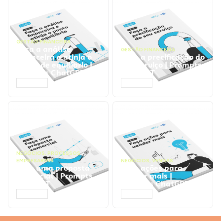
GESTÃO FINANCEIRA
Faça a análise
GESTÃO FINANCEIRA
financeira e atinja o
Faça a precificação do
ponto de equilíbrio |
seu serviço | Prompts
Prompts ChatGPT
ChatGPT
ACESSAR
ACESSAR
NEGÓCIOS
,
PROCESSOS
EMPRESARIAIS
NEGÓCIOS
,
VENDAS
Faça uma proposta
Faça ações para
comercial | Prompts
vender mais |
ChatGPT
Prompts ChatGPT
ACESSAR
ACESSAR