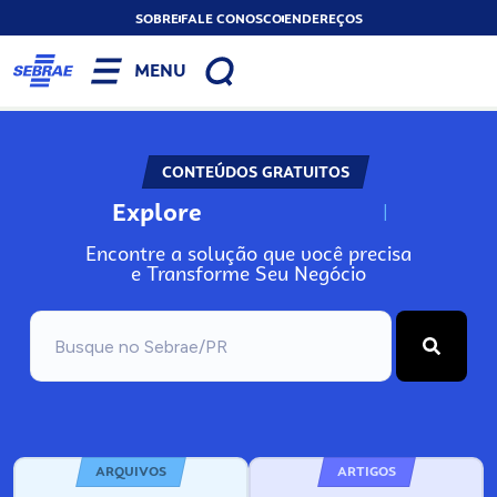
SOBRE
FALE CONOSCO
ENDEREÇOS
MENU
CONTEÚDOS GRATUITOS
Explore
N
o
s
s
o
s
A
Encontre a solução que você precisa
e Transforme Seu Negócio
ARQUIVOS
ARTIGOS