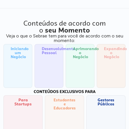
Conteúdos de acordo com
o
seu Momento
Veja o que o Sebrae tem para você de acordo com o seu
momento:
Iniciando
Desenvolvimento
Aprimorando
Expandindo
um
Pessoal
o
o
Negócio
Negócio
Negócio
CONTEÚDOS EXCLUSIVOS PARA
Para
Estudantes
Gestores
Startups
e
Públicos
Educadores