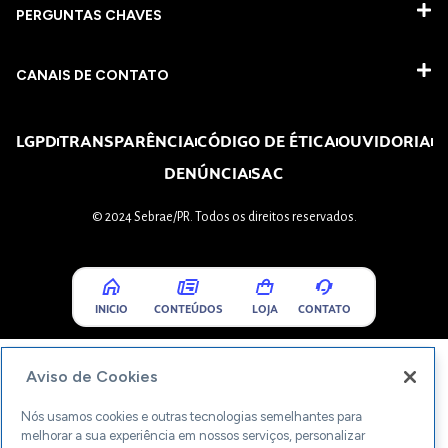
PERGUNTAS CHAVES​
CANAIS DE CONTATO
LGPD
TRANSPARÊNCIA
CÓDIGO DE ÉTICA
OUVIDORIA
DENÚNCIA
SAC
© 2024 Sebrae/PR. Todos os direitos reservados.
INICIO
CONTEÚDOS
LOJA
CONTATO
Aviso de Cookies
Nós usamos cookies e outras tecnologias semelhantes para
melhorar a sua experiência em nossos serviços, personalizar