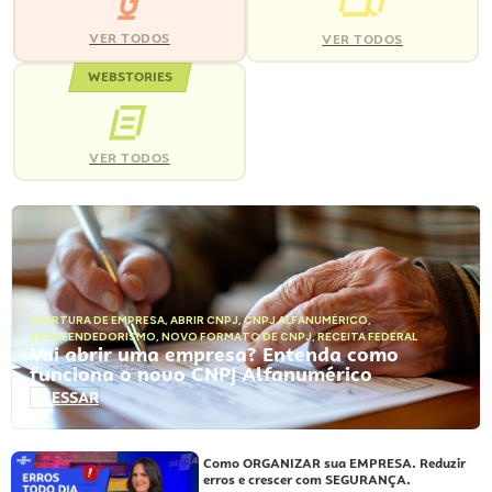
VER TODOS
VER TODOS
WEBSTORIES
VER TODOS
ABERTURA DE EMPRESA
,
ABRIR CNPJ
,
CNPJ ALFANUMÉRICO
,
EMPREENDEDORISMO
,
NOVO FORMATO DE CNPJ
,
RECEITA FEDERAL
Vai abrir uma empresa? Entenda como
funciona o novo CNPJ Alfanumérico
ACESSAR
Como ORGANIZAR sua EMPRESA. Reduzir
erros e crescer com SEGURANÇA.