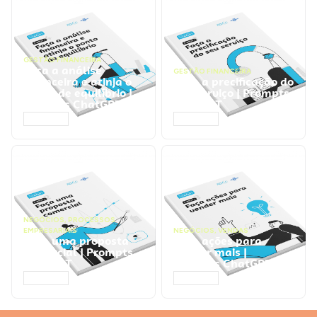
GESTÃO FINANCEIRA
Faça a análise
GESTÃO FINANCEIRA
financeira e atinja o
Faça a precificação do
ponto de equilíbrio |
seu serviço | Prompts
Prompts ChatGPT
ChatGPT
ACESSAR
ACESSAR
NEGÓCIOS
,
PROCESSOS
EMPRESARIAIS
NEGÓCIOS
,
VENDAS
Faça uma proposta
Faça ações para
comercial | Prompts
vender mais |
ChatGPT
Prompts ChatGPT
ACESSAR
ACESSAR