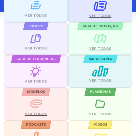
VER TODOS
VER TODOS
EBOOKS
GUIA DE INOVAÇÃO
VER TODOS
VER TODOS
GUIA DE TENDÊNCIAS
IMPULSIONA
VER TODOS
VER TODOS
MODELOS
PLANILHAS
VER TODOS
VER TODOS
PODCASTS
VÍDEOS