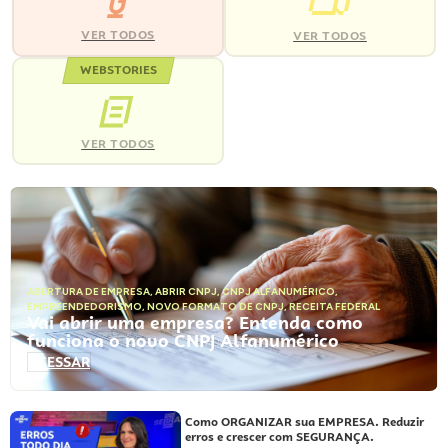
VER TODOS
VER TODOS
WEBSTORIES
VER TODOS
ABERTURA DE EMPRESA
,
ABRIR CNPJ
,
CNPJ ALFANUMÉRICO
,
EMPREENDEDORISMO
,
NOVO FORMATO DE CNPJ
,
RECEITA FEDERAL
Vai abrir uma empresa? Entenda como
funciona o novo CNPJ Alfanumérico
ACESSAR
Como ORGANIZAR sua EMPRESA. Reduzir
erros e crescer com SEGURANÇA.