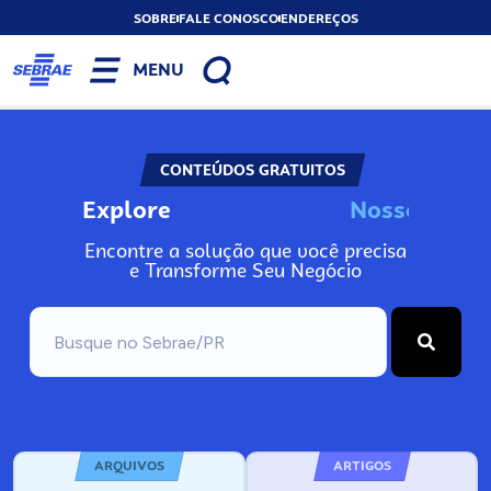
SOBRE
FALE CONOSCO
ENDEREÇOS
MENU
CONTEÚDOS GRATUITOS
Explore
N
o
s
s
o
s
I
n
Encontre a solução que você precisa
e Transforme Seu Negócio
ARQUIVOS
ARTIGOS