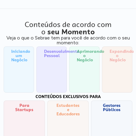
Conteúdos de acordo com
o
seu Momento
Veja o que o Sebrae tem para você de acordo com o seu
momento:
Iniciando
Desenvolvimento
Aprimorando
Expandindo
um
Pessoal
o
o
Negócio
Negócio
Negócio
CONTEÚDOS EXCLUSIVOS PARA
Para
Estudantes
Gestores
Startups
e
Públicos
Educadores