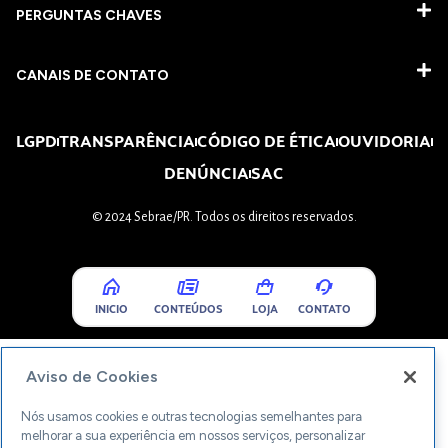
PERGUNTAS CHAVES​
CANAIS DE CONTATO
LGPD
TRANSPARÊNCIA
CÓDIGO DE ÉTICA
OUVIDORIA
DENÚNCIA
SAC
© 2024 Sebrae/PR. Todos os direitos reservados.
INICIO
CONTEÚDOS
LOJA
CONTATO
Aviso de Cookies
Nós usamos cookies e outras tecnologias semelhantes para
melhorar a sua experiência em nossos serviços, personalizar