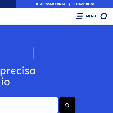
ACESSAR CONTA
|
CADASTRE-SE
MENU
N
o
s
s
o
s
A
r
precisa
io