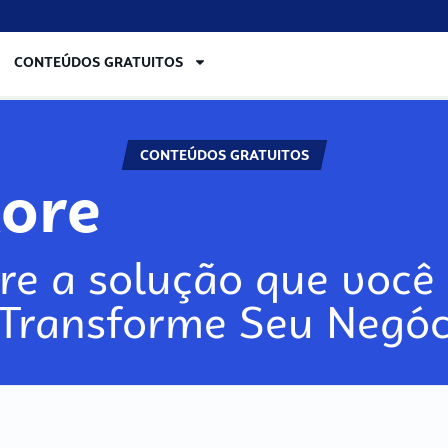
CONTEÚDOS GRATUITOS
CONTEÚDOS GRATUITOS
lore
re a solução que você 
 Transforme Seu Negóc