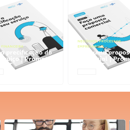
NEGÓCIOS
,
PROCESSOS
 FINANCEIRA
EMPRESARIAIS
 a precificação do
Faça uma propos
serviço | Prompts
comercial | Prom
tGPT
ChatGPT
AR
ACESSAR