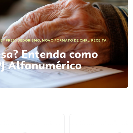
,
EMPREENDEDORISMO
,
NOVO FORMATO DE CNPJ
,
RECEITA
esa? Entenda como
PJ Alfanumérico