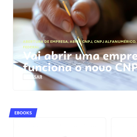
ABERTURA DE EMPRESA
,
ABRIR CNPJ
,
CNPJ ALFANUMÉRICO
FEDERAL
Vai abrir uma empr
funciona o novo CN
ACESSAR
EBOOKS