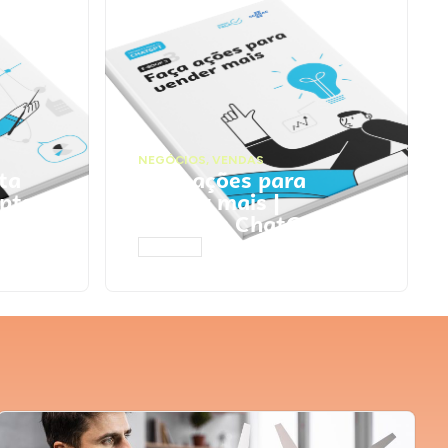
NEGÓCIOS
,
VENDAS
ta
Faça ações para
pts
vender mais |
Prompts ChatGPT
ACESSAR