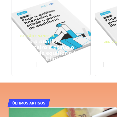
GESTÃO FINANCEIRA
Faça a análise
GESTÃO
financeira e atinja o
Faça
ponto de equilíbrio |
seu 
Prompts ChatGPT
Cha
ACESSAR
ACESS
ÚLTIMOS ARTIGOS