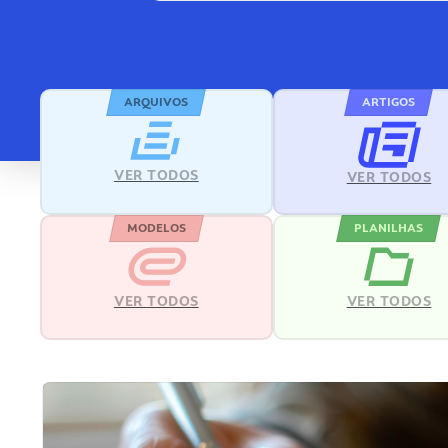
ARQUIVOS
ARTIGOS
VER TODOS
VER TODOS
MODELOS
PLANILHAS
VER TODOS
VER TODOS