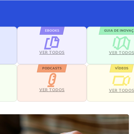
EBOOKS
GUIA DE INOVA
VER TODOS
VER TODO
PODCASTS
VÍDEOS
VER TODOS
VER TODO