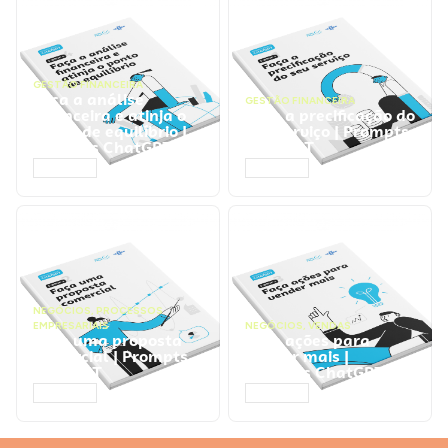
GESTÃO FINANCEIRA
Faça a análise
GESTÃO FINANCEIRA
financeira e atinja o
Faça a precificação do
ponto de equilíbrio |
seu serviço | Prompts
Prompts ChatGPT
ChatGPT
ACESSAR
ACESSAR
NEGÓCIOS
,
PROCESSOS
EMPRESARIAIS
NEGÓCIOS
,
VENDAS
Faça uma proposta
Faça ações para
comercial | Prompts
vender mais |
ChatGPT
Prompts ChatGPT
ACESSAR
ACESSAR