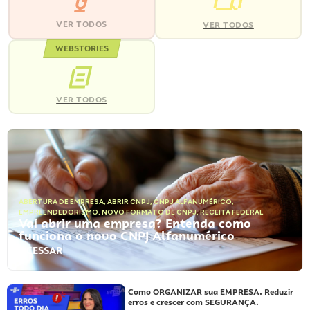
VER TODOS
VER TODOS
WEBSTORIES
VER TODOS
ABERTURA DE EMPRESA
,
ABRIR CNPJ
,
CNPJ ALFANUMÉRICO
,
EMPREENDEDORISMO
,
NOVO FORMATO DE CNPJ
,
RECEITA FEDERAL
Vai abrir uma empresa? Entenda como
funciona o novo CNPJ Alfanumérico
ACESSAR
Como ORGANIZAR sua EMPRESA. Reduzir
erros e crescer com SEGURANÇA.