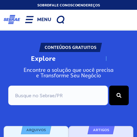
SOBRE
FALE CONOSCO
ENDEREÇOS
MENU
CONTEÚDOS GRATUITOS
Explore
N
o
s
s
o
s
A
Encontre a solução que você precisa
e Transforme Seu Negócio
ARQUIVOS
ARTIGOS