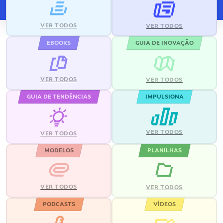
VER TODOS
VER TODOS
EBOOKS
GUIA DE INOVAÇÃO
VER TODOS
VER TODOS
GUIA DE TENDÊNCIAS
IMPULSIONA
VER TODOS
VER TODOS
MODELOS
PLANILHAS
VER TODOS
VER TODOS
PODCASTS
VÍDEOS