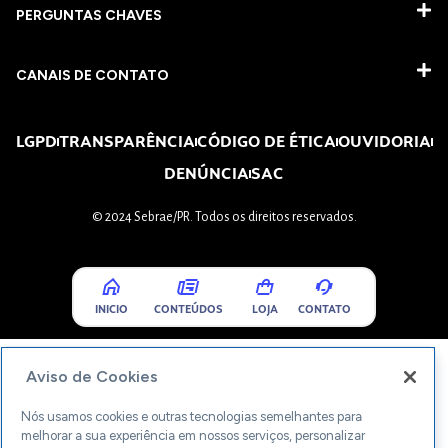
PERGUNTAS CHAVES​
CANAIS DE CONTATO
LGPD
TRANSPARÊNCIA
CÓDIGO DE ÉTICA
OUVIDORIA
DENÚNCIA
SAC
© 2024 Sebrae/PR. Todos os direitos reservados.
INICIO
CONTEÚDOS
LOJA
CONTATO
Aviso de Cookies
Nós usamos cookies e outras tecnologias semelhantes para
melhorar a sua experiência em nossos serviços, personalizar