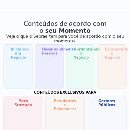
Conteúdos de acordo com
o
seu Momento
Veja o que o Sebrae tem para você de acordo com o seu
momento:
Iniciando
Desenvolvimento
Aprimorando
Expandindo
um
Pessoal
o
o
Negócio
Negócio
Negócio
CONTEÚDOS EXCLUSIVOS PARA
Para
Estudantes
Gestores
Startups
e
Públicos
Educadores