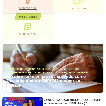
VER TODOS
VER TODOS
WEBSTORIES
VER TODOS
ABERTURA DE EMPRESA
,
ABRIR CNPJ
,
CNPJ ALFANUMÉRICO
,
EMPREENDEDORISMO
,
NOVO FORMATO DE CNPJ
,
RECEITA FEDERAL
Vai abrir uma empresa? Entenda como
funciona o novo CNPJ Alfanumérico
ACESSAR
Como ORGANIZAR sua EMPRESA. Reduzir
erros e crescer com SEGURANÇA.