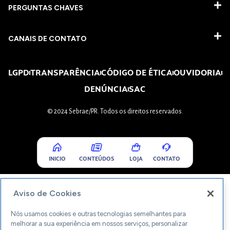
PERGUNTAS CHAVES​
CANAIS DE CONTATO
LGPD
TRANSPARÊNCIA
CÓDIGO DE ÉTICA
OUVIDORIA
DENÚNCIA
SAC
© 2024 Sebrae/PR. Todos os direitos reservados.
INICIO
CONTEÚDOS
LOJA
CONTATO
Aviso de Cookies
Nós usamos cookies e outras tecnologias semelhantes para
melhorar a sua experiência em nossos serviços, personalizar