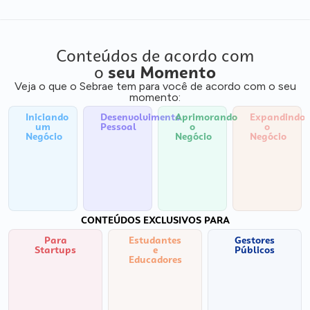
Conteúdos de acordo com
o
seu Momento
Veja o que o Sebrae tem para você de acordo com o seu
momento:
Iniciando
Desenvolvimento
Aprimorando
Expandindo
um
Pessoal
o
o
Negócio
Negócio
Negócio
CONTEÚDOS EXCLUSIVOS PARA
Para
Estudantes
Gestores
Startups
e
Públicos
Educadores