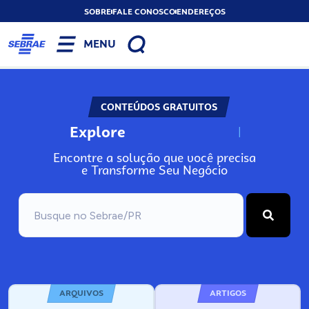
SOBRE
FALE CONOSCO
ENDEREÇOS
MENU
CONTEÚDOS GRATUITOS
Explore
N
o
s
s
o
s
A
Encontre a solução que você precisa
e Transforme Seu Negócio
ARQUIVOS
ARTIGOS