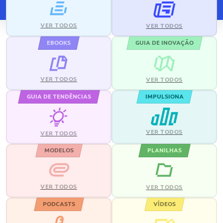
VER TODOS
VER TODOS
EBOOKS
GUIA DE INOVAÇÃO
VER TODOS
VER TODOS
GUIA DE TENDÊNCIAS
IMPULSIONA
VER TODOS
VER TODOS
MODELOS
PLANILHAS
VER TODOS
VER TODOS
PODCASTS
VÍDEOS