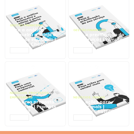
GESTÃO FINANCEIRA
Faça a análise
GESTÃO FINANCEIRA
financeira e atinja o
Faça a precificação do
ponto de equilíbrio |
seu serviço | Prompts
Prompts ChatGPT
ChatGPT
ACESSAR
ACESSAR
NEGÓCIOS
,
PROCESSOS
EMPRESARIAIS
NEGÓCIOS
,
VENDAS
Faça uma proposta
Faça ações para
comercial | Prompts
vender mais |
ChatGPT
Prompts ChatGPT
ACESSAR
ACESSAR