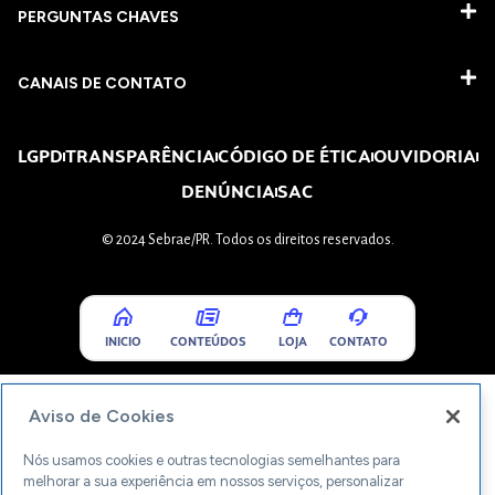
PERGUNTAS CHAVES​
CANAIS DE CONTATO
LGPD
TRANSPARÊNCIA
CÓDIGO DE ÉTICA
OUVIDORIA
DENÚNCIA
SAC
© 2024 Sebrae/PR. Todos os direitos reservados.
INICIO
CONTEÚDOS
LOJA
CONTATO
Aviso de Cookies
Nós usamos cookies e outras tecnologias semelhantes para
melhorar a sua experiência em nossos serviços, personalizar