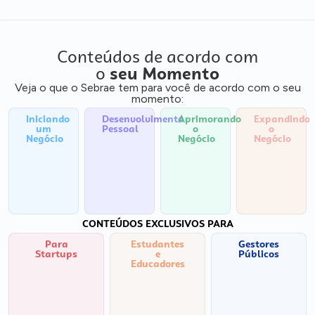
Conteúdos de acordo com
o
seu Momento
Veja o que o Sebrae tem para você de acordo com o seu
momento:
Iniciando
Desenvolvimento
Aprimorando
Expandindo
um
Pessoal
o
o
Negócio
Negócio
Negócio
CONTEÚDOS EXCLUSIVOS PARA
Para
Estudantes
Gestores
Startups
e
Públicos
Educadores