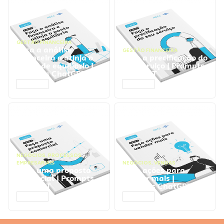
GESTÃO FINANCEIRA
Faça a análise
GESTÃO FINANCEIRA
financeira e atinja o
Faça a precificação do
ponto de equilíbrio |
seu serviço | Prompts
Prompts ChatGPT
ChatGPT
ACESSAR
ACESSAR
NEGÓCIOS
,
PROCESSOS
EMPRESARIAIS
NEGÓCIOS
,
VENDAS
Faça uma proposta
Faça ações para
comercial | Prompts
vender mais |
ChatGPT
Prompts ChatGPT
ACESSAR
ACESSAR