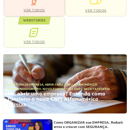
VER TODOS
VER TODOS
WEBSTORIES
VER TODOS
ABERTURA DE EMPRESA
,
ABRIR CNPJ
,
CNPJ ALFANUMÉRICO
,
EMPREENDEDORISMO
,
NOVO FORMATO DE CNPJ
,
RECEITA FEDERAL
Vai abrir uma empresa? Entenda como
funciona o novo CNPJ Alfanumérico
ACESSAR
Como ORGANIZAR sua EMPRESA. Reduzir
erros e crescer com SEGURANÇA.