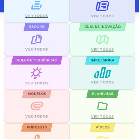
VER TODOS
VER TODOS
EBOOKS
GUIA DE INOVAÇÃO
VER TODOS
VER TODOS
GUIA DE TENDÊNCIAS
IMPULSIONA
VER TODOS
VER TODOS
MODELOS
PLANILHAS
VER TODOS
VER TODOS
PODCASTS
VÍDEOS