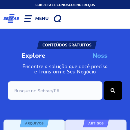
SOBRE
FALE CONOSCO
ENDEREÇOS
MENU
CONTEÚDOS GRATUITOS
Explore
N
o
s
s
o
s
A
n
Encontre a solução que você precisa
e Transforme Seu Negócio
ARQUIVOS
ARTIGOS