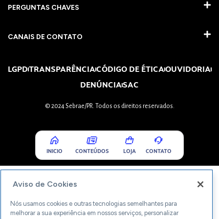
PERGUNTAS CHAVES​
CANAIS DE CONTATO
LGPD
TRANSPARÊNCIA
CÓDIGO DE ÉTICA
OUVIDORIA
DENÚNCIA
SAC
© 2024 Sebrae/PR. Todos os direitos reservados.
INICIO
CONTEÚDOS
LOJA
CONTATO
Aviso de Cookies
Nós usamos cookies e outras tecnologias semelhantes para
melhorar a sua experiência em nossos serviços, personalizar