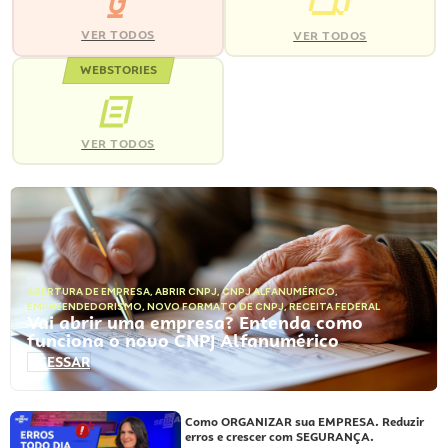
VER TODOS
VER TODOS
WEBSTORIES
VER TODOS
ABERTURA DE EMPRESA
,
ABRIR CNPJ
,
CNPJ ALFANUMÉRICO
,
EMPREENDEDORISMO
,
NOVO FORMATO DE CNPJ
,
RECEITA FEDERAL
Vai abrir uma empresa? Entenda como
funciona o novo CNPJ Alfanumérico
ACESSAR
Como ORGANIZAR sua EMPRESA. Reduzir
erros e crescer com SEGURANÇA.