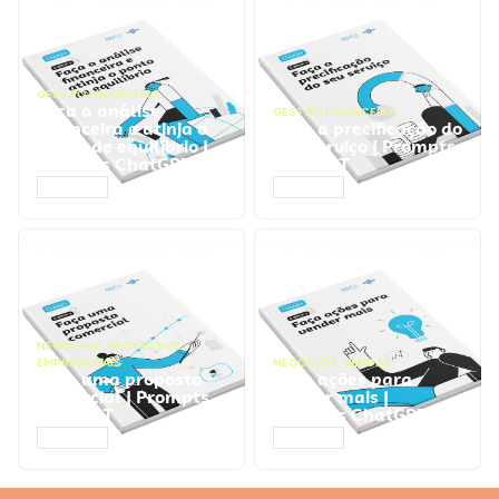
GESTÃO FINANCEIRA
Faça a análise
GESTÃO FINANCEIRA
financeira e atinja o
Faça a precificação do
ponto de equilíbrio |
seu serviço | Prompts
Prompts ChatGPT
ChatGPT
ACESSAR
ACESSAR
NEGÓCIOS
,
PROCESSOS
EMPRESARIAIS
NEGÓCIOS
,
VENDAS
Faça uma proposta
Faça ações para
comercial | Prompts
vender mais |
ChatGPT
Prompts ChatGPT
ACESSAR
ACESSAR