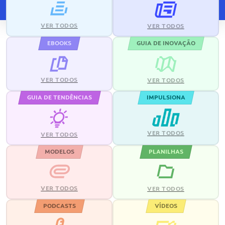
VER TODOS
VER TODOS
EBOOKS
GUIA DE INOVAÇÃO
VER TODOS
VER TODOS
GUIA DE TENDÊNCIAS
IMPULSIONA
VER TODOS
VER TODOS
MODELOS
PLANILHAS
VER TODOS
VER TODOS
PODCASTS
VÍDEOS