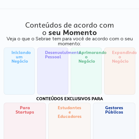
Conteúdos de acordo com
o
seu Momento
Veja o que o Sebrae tem para você de acordo com o seu
momento:
Iniciando
Desenvolvimento
Aprimorando
Expandindo
um
Pessoal
o
o
Negócio
Negócio
Negócio
CONTEÚDOS EXCLUSIVOS PARA
Para
Estudantes
Gestores
Startups
e
Públicos
Educadores