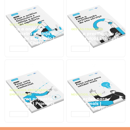
GESTÃO FINANCEIRA
Faça a análise
GESTÃO FINANCEIRA
financeira e atinja o
Faça a precificação do
ponto de equilíbrio |
seu serviço | Prompts
Prompts ChatGPT
ChatGPT
ACESSAR
ACESSAR
NEGÓCIOS
,
PROCESSOS
EMPRESARIAIS
NEGÓCIOS
,
VENDAS
Faça uma proposta
Faça ações para
comercial | Prompts
vender mais |
ChatGPT
Prompts ChatGPT
ACESSAR
ACESSAR