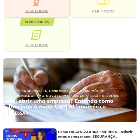
VER TODOS
VER TODOS
WEBSTORIES
VER TODOS
ABERTURA DE EMPRESA
,
ABRIR CNPJ
,
CNPJ ALFANUMÉRICO
,
EMPREENDEDORISMO
,
NOVO FORMATO DE CNPJ
,
RECEITA FEDERAL
Vai abrir uma empresa? Entenda como
funciona o novo CNPJ Alfanumérico
ACESSAR
Como ORGANIZAR sua EMPRESA. Reduzir
erros e crescer com SEGURANÇA.