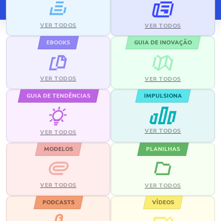
VER TODOS
VER TODOS
EBOOKS
GUIA DE INOVAÇÃO
VER TODOS
VER TODOS
GUIA DE TENDÊNCIAS
IMPULSIONA
VER TODOS
VER TODOS
MODELOS
PLANILHAS
VER TODOS
VER TODOS
PODCASTS
VÍDEOS