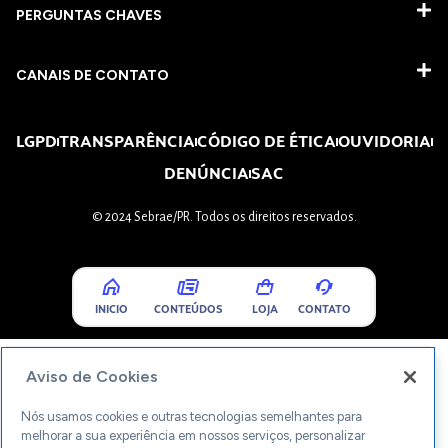
PERGUNTAS CHAVES​
CANAIS DE CONTATO
LGPD
TRANSPARÊNCIA
CÓDIGO DE ÉTICA
OUVIDORIA
DENÚNCIA
SAC
© 2024 Sebrae/PR. Todos os direitos reservados.
INICIO
CONTEÚDOS
LOJA
CONTATO
Aviso de Cookies
Nós usamos cookies e outras tecnologias semelhantes para
melhorar a sua experiência em nossos serviços, personalizar