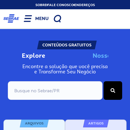
SOBRE
FALE CONOSCO
ENDEREÇOS
MENU
CONTEÚDOS GRATUITOS
Explore
N
o
s
s
o
s
A
Encontre a solução que você precisa
e Transforme Seu Negócio
ARQUIVOS
ARTIGOS