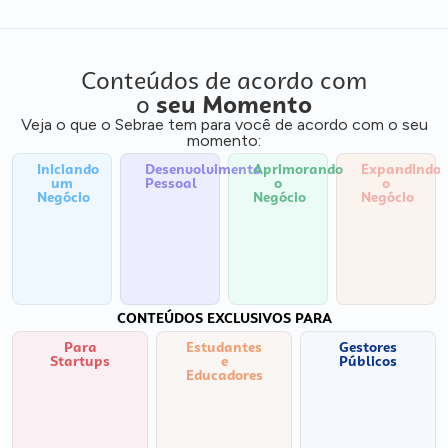
Conteúdos de acordo com
o
seu Momento
Veja o que o Sebrae tem para você de acordo com o seu
momento:
Iniciando
Desenvolvimento
Aprimorando
Expandindo
um
Pessoal
o
o
Negócio
Negócio
Negócio
CONTEÚDOS EXCLUSIVOS PARA
Para
Estudantes
Gestores
Startups
e
Públicos
Educadores