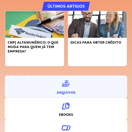
ÚLTIMOS ARTIGOS
CO: O QUE
DICAS PARA OBTER CRÉDITO
FAÇA A DIFERENÇA: S
 JÁ TEM
SUSTENTÁVEL, SEJA
INOVADOR
ARQUIVOS
EBOOKS