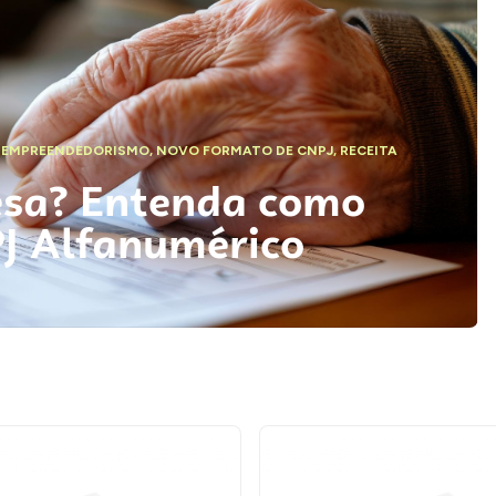
,
EMPREENDEDORISMO
,
NOVO FORMATO DE CNPJ
,
RECEITA
esa? Entenda como
PJ Alfanumérico