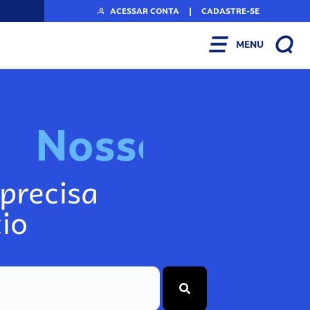
ACESSAR CONTA
|
CADASTRE-SE
MENU
N
o
s
s
o
s
I
n
f
o
g
precisa
io