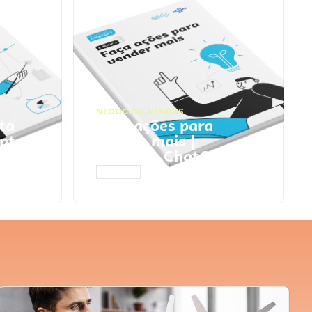
NEGÓCIOS
,
VENDAS
ta
Faça ações para
pts
vender mais |
Prompts ChatGPT
ACESSAR