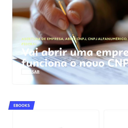
ABERTURA DE EMPRESA
,
ABRIR CNPJ
,
CNPJ ALFANUMÉRICO
FEDERAL
Vai abrir uma empr
funciona o novo CN
ACESSAR
EBOOKS