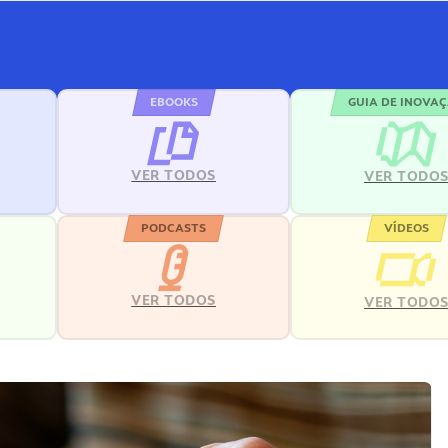
EBOOKS
GUIA DE INOVA
VER TODOS
VER TODO
PODCASTS
VÍDEOS
VER TODOS
VER TODO