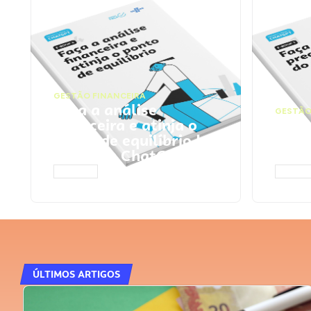
GESTÃO FINANCEIRA
Faça a análise
GESTÃO
financeira e atinja o
Faça
ponto de equilíbrio |
seu 
Prompts ChatGPT
Cha
ACESSAR
ACESS
ÚLTIMOS ARTIGOS