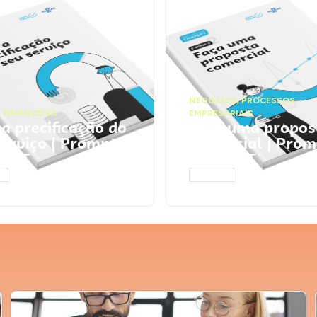
NEGÓCIOS
,
PROCESSOS
 FINANCEIRA
EMPRESARIAIS
 a precificação do
Faça uma propos
serviço | Prompts
comercial | Prom
tGPT
ChatGPT
AR
ACESSAR