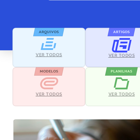
ARQUIVOS
ARTIGOS
VER TODOS
VER TODOS
MODELOS
PLANILHAS
VER TODOS
VER TODOS