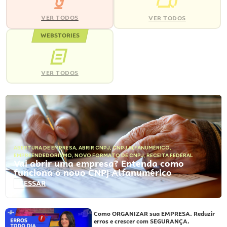
VER TODOS
VER TODOS
WEBSTORIES
VER TODOS
ABERTURA DE EMPRESA
,
ABRIR CNPJ
,
CNPJ ALFANUMÉRICO
,
EMPREENDEDORISMO
,
NOVO FORMATO DE CNPJ
,
RECEITA FEDERAL
Vai abrir uma empresa? Entenda como
funciona o novo CNPJ Alfanumérico
ACESSAR
Como ORGANIZAR sua EMPRESA. Reduzir
erros e crescer com SEGURANÇA.