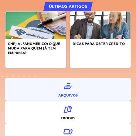
ÚLTIMOS ARTIGOS
CO: O QUE
DICAS PARA OBTER CRÉDITO
FAÇA A DIFERENÇA: S
 JÁ TEM
SUSTENTÁVEL, SEJA
INOVADOR
ARQUIVOS
EBOOKS