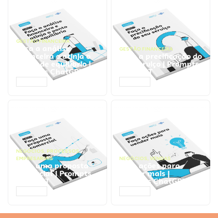
GESTÃO FINANCEIRA
Faça a análise
GESTÃO FINANCEIRA
financeira e atinja o
Faça a precificação do
ponto de equilíbrio |
seu serviço | Prompts
Prompts ChatGPT
ChatGPT
ACESSAR
ACESSAR
NEGÓCIOS
,
PROCESSOS
EMPRESARIAIS
NEGÓCIOS
,
VENDAS
Faça uma proposta
Faça ações para
comercial | Prompts
vender mais |
ChatGPT
Prompts ChatGPT
ACESSAR
ACESSAR