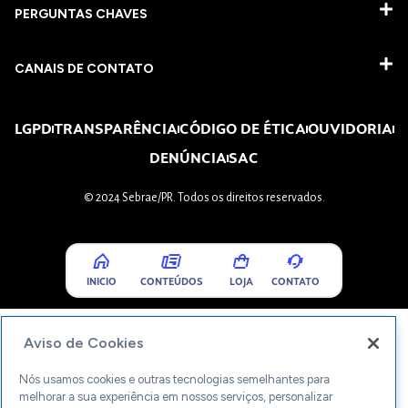
PERGUNTAS CHAVES​
CANAIS DE CONTATO
LGPD
TRANSPARÊNCIA
CÓDIGO DE ÉTICA
OUVIDORIA
DENÚNCIA
SAC
© 2024 Sebrae/PR. Todos os direitos reservados.
INICIO
CONTEÚDOS
LOJA
CONTATO
Aviso de Cookies
Nós usamos cookies e outras tecnologias semelhantes para
melhorar a sua experiência em nossos serviços, personalizar