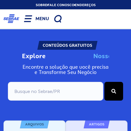
SOBRE
FALE CONOSCO
ENDEREÇOS
MENU
CONTEÚDOS GRATUITOS
Explore
N
o
s
s
o
s
A
Encontre a solução que você precisa
e Transforme Seu Negócio
ARQUIVOS
ARTIGOS