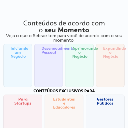
Conteúdos de acordo com
o
seu Momento
Veja o que o Sebrae tem para você de acordo com o seu
momento:
Iniciando
Desenvolvimento
Aprimorando
Expandindo
um
Pessoal
o
o
Negócio
Negócio
Negócio
CONTEÚDOS EXCLUSIVOS PARA
Para
Estudantes
Gestores
Startups
e
Públicos
Educadores