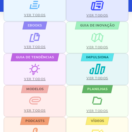
VER TODOS
VER TODOS
EBOOKS
GUIA DE INOVAÇÃO
VER TODOS
VER TODOS
GUIA DE TENDÊNCIAS
IMPULSIONA
VER TODOS
VER TODOS
MODELOS
PLANILHAS
VER TODOS
VER TODOS
PODCASTS
VÍDEOS