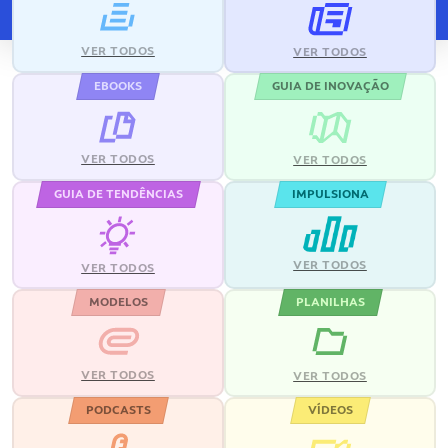
VER TODOS
VER TODOS
EBOOKS
GUIA DE INOVAÇÃO
VER TODOS
VER TODOS
GUIA DE TENDÊNCIAS
IMPULSIONA
VER TODOS
VER TODOS
MODELOS
PLANILHAS
VER TODOS
VER TODOS
PODCASTS
VÍDEOS