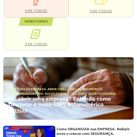
VER TODOS
VER TODOS
WEBSTORIES
VER TODOS
ABERTURA DE EMPRESA
,
ABRIR CNPJ
,
CNPJ ALFANUMÉRICO
,
EMPREENDEDORISMO
,
NOVO FORMATO DE CNPJ
,
RECEITA FEDERAL
Vai abrir uma empresa? Entenda como
funciona o novo CNPJ Alfanumérico
ACESSAR
Como ORGANIZAR sua EMPRESA. Reduzir
erros e crescer com SEGURANÇA.