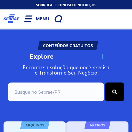
SOBRE
FALE CONOSCO
ENDEREÇOS
MENU
CONTEÚDOS GRATUITOS
Explore
N
o
s
s
o
s
A
Encontre a solução que você precisa
e Transforme Seu Negócio
ARQUIVOS
ARTIGOS