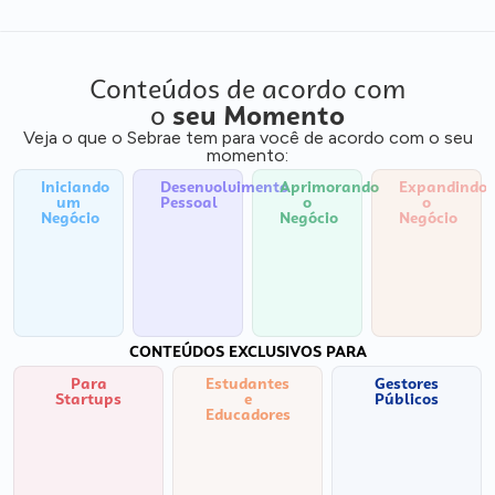
Conteúdos de acordo com
o
seu Momento
Veja o que o Sebrae tem para você de acordo com o seu
momento:
Iniciando
Desenvolvimento
Aprimorando
Expandindo
um
Pessoal
o
o
Negócio
Negócio
Negócio
CONTEÚDOS EXCLUSIVOS PARA
Para
Estudantes
Gestores
Startups
e
Públicos
Educadores