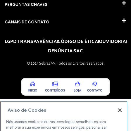
PERGUNTAS CHAVES​
CANAIS DE CONTATO
LGPD
TRANSPARÊNCIA
CÓDIGO DE ÉTICA
OUVIDORIA
DENÚNCIA
SAC
© 2024 Sebrae/PR. Todos os direitos reservados.
INICIO
CONTEÚDOS
LOJA
CONTATO
Aviso de Cookies
Nós usamos cookies e outras tecnologias semelhantes para
melhorar a sua experiência em nossos serviços, personalizar