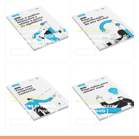
GESTÃO FINANCEIRA
Faça a análise
GESTÃO FINANCEIRA
financeira e atinja o
Faça a precificação do
ponto de equilíbrio |
seu serviço | Prompts
Prompts ChatGPT
ChatGPT
ACESSAR
ACESSAR
NEGÓCIOS
,
PROCESSOS
EMPRESARIAIS
NEGÓCIOS
,
VENDAS
Faça uma proposta
Faça ações para
comercial | Prompts
vender mais |
ChatGPT
Prompts ChatGPT
ACESSAR
ACESSAR