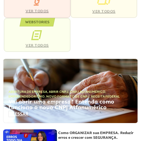
VER TODOS
VER TODOS
WEBSTORIES
VER TODOS
ABERTURA DE EMPRESA
,
ABRIR CNPJ
,
CNPJ ALFANUMÉRICO
,
EMPREENDEDORISMO
,
NOVO FORMATO DE CNPJ
,
RECEITA FEDERAL
Vai abrir uma empresa? Entenda como
funciona o novo CNPJ Alfanumérico
ACESSAR
Como ORGANIZAR sua EMPRESA. Reduzir
erros e crescer com SEGURANÇA.