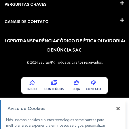
PERGUNTAS CHAVES​
CANAIS DE CONTATO
LGPD
TRANSPARÊNCIA
CÓDIGO DE ÉTICA
OUVIDORIA
DENÚNCIA
SAC
© 2024 Sebrae/PR. Todos os direitos reservados.
INICIO
CONTEÚDOS
LOJA
CONTATO
Aviso de Cookies
Nós usamos cookies e outras tecnologias semelhantes para
melhorar a sua experiência em nossos serviços, personalizar