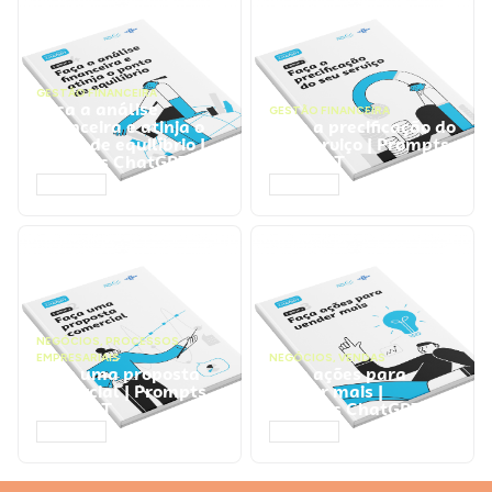
GESTÃO FINANCEIRA
Faça a análise
GESTÃO FINANCEIRA
financeira e atinja o
Faça a precificação do
ponto de equilíbrio |
seu serviço | Prompts
Prompts ChatGPT
ChatGPT
ACESSAR
ACESSAR
NEGÓCIOS
,
PROCESSOS
EMPRESARIAIS
NEGÓCIOS
,
VENDAS
Faça uma proposta
Faça ações para
comercial | Prompts
vender mais |
ChatGPT
Prompts ChatGPT
ACESSAR
ACESSAR