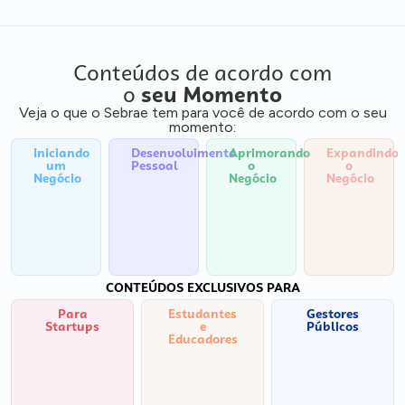
Conteúdos de acordo com
o
seu Momento
Veja o que o Sebrae tem para você de acordo com o seu
momento:
Iniciando
Desenvolvimento
Aprimorando
Expandindo
um
Pessoal
o
o
Negócio
Negócio
Negócio
CONTEÚDOS EXCLUSIVOS PARA
Para
Estudantes
Gestores
Startups
e
Públicos
Educadores