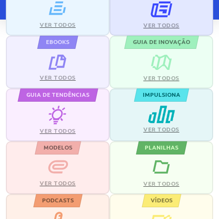
VER TODOS
VER TODOS
EBOOKS
GUIA DE INOVAÇÃO
VER TODOS
VER TODOS
GUIA DE TENDÊNCIAS
IMPULSIONA
VER TODOS
VER TODOS
MODELOS
PLANILHAS
VER TODOS
VER TODOS
PODCASTS
VÍDEOS