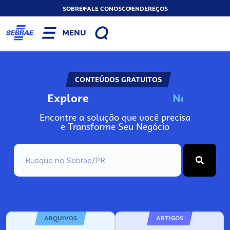
SOBRE
FALE CONOSCO
ENDEREÇOS
MENU
CONTEÚDOS GRATUITOS
Explore
N
o
s
s
o
s
P
o
Encontre a solução que você precisa
e Transforme Seu Negócio
ARQUIVOS
ARTIGOS