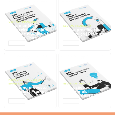
GESTÃO FINANCEIRA
Faça a análise
GESTÃO FINANCEIRA
financeira e atinja o
Faça a precificação do
ponto de equilíbrio |
seu serviço | Prompts
Prompts ChatGPT
ChatGPT
ACESSAR
ACESSAR
NEGÓCIOS
,
PROCESSOS
EMPRESARIAIS
NEGÓCIOS
,
VENDAS
Faça uma proposta
Faça ações para
comercial | Prompts
vender mais |
ChatGPT
Prompts ChatGPT
ACESSAR
ACESSAR