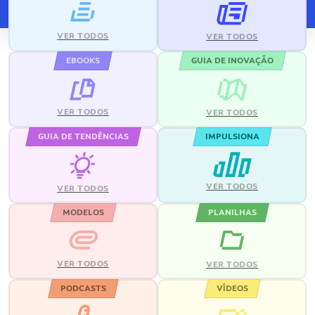
VER TODOS
VER TODOS
EBOOKS
GUIA DE INOVAÇÃO
VER TODOS
VER TODOS
GUIA DE TENDÊNCIAS
IMPULSIONA
VER TODOS
VER TODOS
MODELOS
PLANILHAS
VER TODOS
VER TODOS
PODCASTS
VÍDEOS