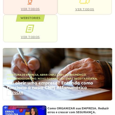
VER TODOS
VER TODOS
WEBSTORIES
VER TODOS
ABERTURA DE EMPRESA
,
ABRIR CNPJ
,
CNPJ ALFANUMÉRICO
,
EMPREENDEDORISMO
,
NOVO FORMATO DE CNPJ
,
RECEITA FEDERAL
Vai abrir uma empresa? Entenda como
funciona o novo CNPJ Alfanumérico
ACESSAR
Como ORGANIZAR sua EMPRESA. Reduzir
erros e crescer com SEGURANÇA.