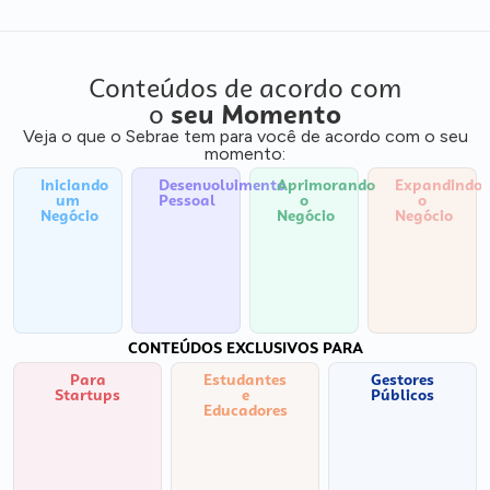
Conteúdos de acordo com
o
seu Momento
Veja o que o Sebrae tem para você de acordo com o seu
momento:
Iniciando
Desenvolvimento
Aprimorando
Expandindo
um
Pessoal
o
o
Negócio
Negócio
Negócio
CONTEÚDOS EXCLUSIVOS PARA
Para
Estudantes
Gestores
Startups
e
Públicos
Educadores