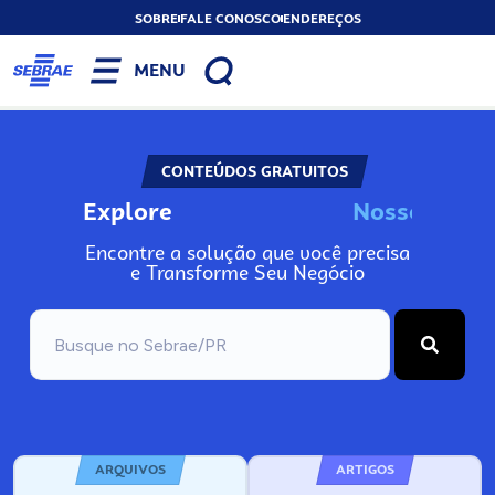
SOBRE
FALE CONOSCO
ENDEREÇOS
MENU
CONTEÚDOS GRATUITOS
Explore
N
o
s
s
o
s
I
n
f
o
Encontre a solução que você precisa
e Transforme Seu Negócio
ARQUIVOS
ARTIGOS