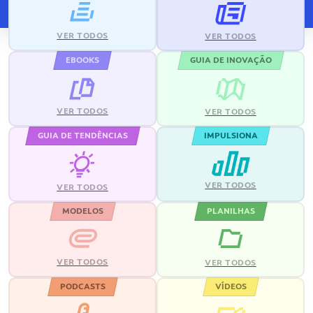
VER TODOS
VER TODOS
EBOOKS
GUIA DE INOVAÇÃO
VER TODOS
VER TODOS
GUIA DE TENDÊNCIAS
IMPULSIONA
VER TODOS
VER TODOS
MODELOS
PLANILHAS
VER TODOS
VER TODOS
PODCASTS
VÍDEOS