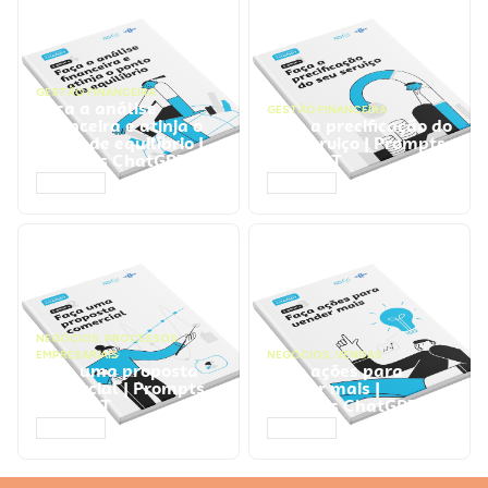
GESTÃO FINANCEIRA
Faça a análise
GESTÃO FINANCEIRA
financeira e atinja o
Faça a precificação do
ponto de equilíbrio |
seu serviço | Prompts
Prompts ChatGPT
ChatGPT
ACESSAR
ACESSAR
NEGÓCIOS
,
PROCESSOS
EMPRESARIAIS
NEGÓCIOS
,
VENDAS
Faça uma proposta
Faça ações para
comercial | Prompts
vender mais |
ChatGPT
Prompts ChatGPT
ACESSAR
ACESSAR