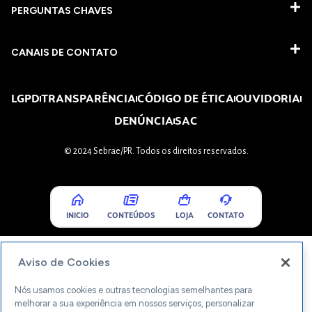
PERGUNTAS CHAVES​
CANAIS DE CONTATO
LGPD
TRANSPARÊNCIA
CÓDIGO DE ÉTICA
OUVIDORIA
DENÚNCIA
SAC
© 2024 Sebrae/PR. Todos os direitos reservados.
INICIO
CONTEÚDOS
LOJA
CONTATO
Aviso de Cookies
Nós usamos cookies e outras tecnologias semelhantes para
melhorar a sua experiência em nossos serviços, personalizar