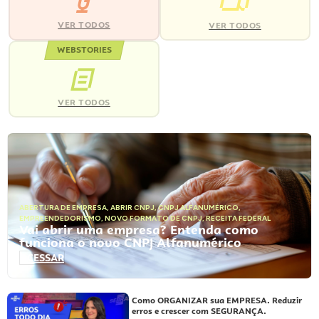
VER TODOS
VER TODOS
WEBSTORIES
VER TODOS
ABERTURA DE EMPRESA
,
ABRIR CNPJ
,
CNPJ ALFANUMÉRICO
,
EMPREENDEDORISMO
,
NOVO FORMATO DE CNPJ
,
RECEITA FEDERAL
Vai abrir uma empresa? Entenda como
funciona o novo CNPJ Alfanumérico
ACESSAR
Como ORGANIZAR sua EMPRESA. Reduzir
erros e crescer com SEGURANÇA.