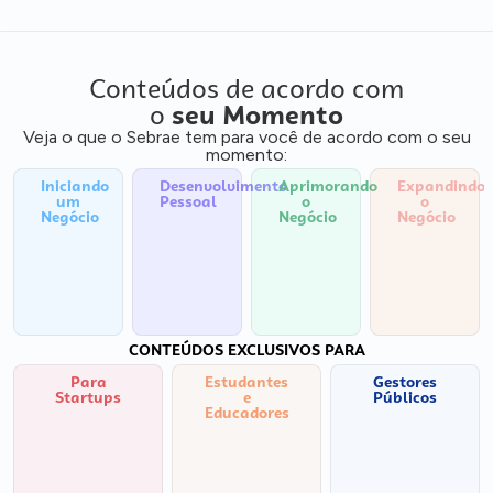
Conteúdos de acordo com
o
seu Momento
Veja o que o Sebrae tem para você de acordo com o seu
momento:
Iniciando
Desenvolvimento
Aprimorando
Expandindo
um
Pessoal
o
o
Negócio
Negócio
Negócio
CONTEÚDOS EXCLUSIVOS PARA
Para
Estudantes
Gestores
Startups
e
Públicos
Educadores