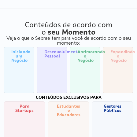
Conteúdos de acordo com
o
seu Momento
Veja o que o Sebrae tem para você de acordo com o seu
momento:
Iniciando
Desenvolvimento
Aprimorando
Expandindo
um
Pessoal
o
o
Negócio
Negócio
Negócio
CONTEÚDOS EXCLUSIVOS PARA
Para
Estudantes
Gestores
Startups
e
Públicos
Educadores