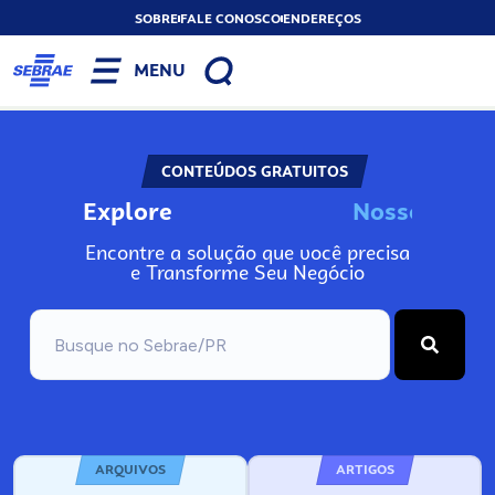
SOBRE
FALE CONOSCO
ENDEREÇOS
MENU
CONTEÚDOS GRATUITOS
Explore
N
o
s
s
o
s
A
Encontre a solução que você precisa
e Transforme Seu Negócio
ARQUIVOS
ARTIGOS