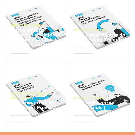
GESTÃO FINANCEIRA
Faça a análise
GESTÃO FINANCEIRA
financeira e atinja o
Faça a precificação do
ponto de equilíbrio |
seu serviço | Prompts
Prompts ChatGPT
ChatGPT
ACESSAR
ACESSAR
NEGÓCIOS
,
PROCESSOS
EMPRESARIAIS
NEGÓCIOS
,
VENDAS
Faça uma proposta
Faça ações para
comercial | Prompts
vender mais |
ChatGPT
Prompts ChatGPT
ACESSAR
ACESSAR