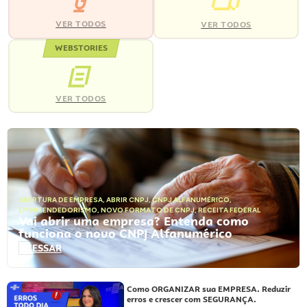
VER TODOS
VER TODOS
WEBSTORIES
VER TODOS
ABERTURA DE EMPRESA
,
ABRIR CNPJ
,
CNPJ ALFANUMÉRICO
,
EMPREENDEDORISMO
,
NOVO FORMATO DE CNPJ
,
RECEITA FEDERAL
Vai abrir uma empresa? Entenda como
funciona o novo CNPJ Alfanumérico
ACESSAR
Como ORGANIZAR sua EMPRESA. Reduzir
erros e crescer com SEGURANÇA.