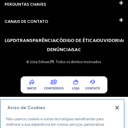
PERGUNTAS CHAVES​
CANAIS DE CONTATO
LGPD
TRANSPARÊNCIA
CÓDIGO DE ÉTICA
OUVIDORIA
DENÚNCIA
SAC
© 2024 Sebrae/PR. Todos os direitos reservados.
INICIO
CONTEÚDOS
LOJA
CONTATO
Aviso de Cookies
Nós usamos cookies e outras tecnologias semelhantes para
melhorar a sua experiência em nossos serviços, personalizar