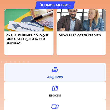
ÚLTIMOS ARTIGOS
 QUE
DICAS PARA OBTER CRÉDITO
FAÇA A DIFERENÇA: SEJA
EM
SUSTENTÁVEL, SEJA
INOVADOR
ARQUIVOS
EBOOKS