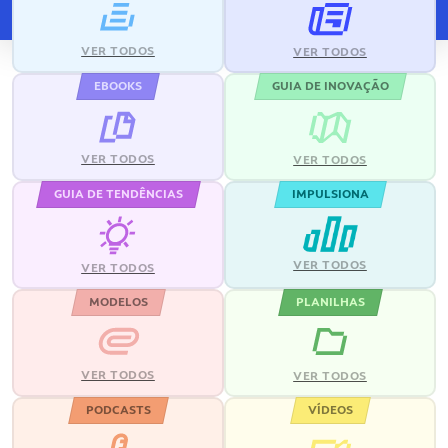
VER TODOS
VER TODOS
EBOOKS
GUIA DE INOVAÇÃO
VER TODOS
VER TODOS
GUIA DE TENDÊNCIAS
IMPULSIONA
VER TODOS
VER TODOS
MODELOS
PLANILHAS
VER TODOS
VER TODOS
PODCASTS
VÍDEOS