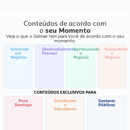
Conteúdos de acordo com
o
seu Momento
Veja o que o Sebrae tem para você de acordo com o seu
momento:
Iniciando
Desenvolvimento
Aprimorando
Expandindo
um
Pessoal
o
o
Negócio
Negócio
Negócio
CONTEÚDOS EXCLUSIVOS PARA
Para
Estudantes
Gestores
Startups
e
Públicos
Educadores