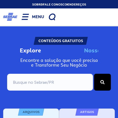
SOBRE
FALE CONOSCO
ENDEREÇOS
MENU
CONTEÚDOS GRATUITOS
Explore
N
o
s
s
o
s
I
n
f
o
Encontre a solução que você precisa
e Transforme Seu Negócio
ARQUIVOS
ARTIGOS