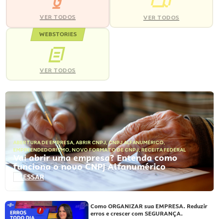
VER TODOS
VER TODOS
WEBSTORIES
VER TODOS
ABERTURA DE EMPRESA
,
ABRIR CNPJ
,
CNPJ ALFANUMÉRICO
,
EMPREENDEDORISMO
,
NOVO FORMATO DE CNPJ
,
RECEITA FEDERAL
Vai abrir uma empresa? Entenda como
funciona o novo CNPJ Alfanumérico
ACESSAR
Como ORGANIZAR sua EMPRESA. Reduzir
erros e crescer com SEGURANÇA.