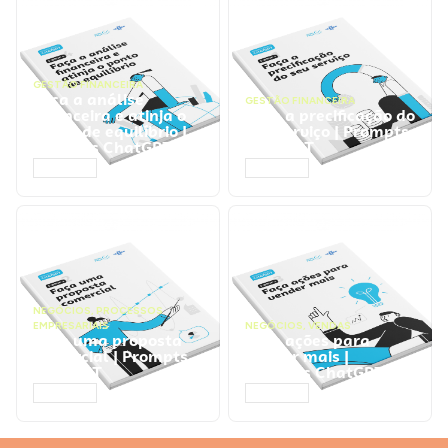
GESTÃO FINANCEIRA
Faça a análise
GESTÃO FINANCEIRA
financeira e atinja o
Faça a precificação do
ponto de equilíbrio |
seu serviço | Prompts
Prompts ChatGPT
ChatGPT
ACESSAR
ACESSAR
NEGÓCIOS
,
PROCESSOS
EMPRESARIAIS
NEGÓCIOS
,
VENDAS
Faça uma proposta
Faça ações para
comercial | Prompts
vender mais |
ChatGPT
Prompts ChatGPT
ACESSAR
ACESSAR