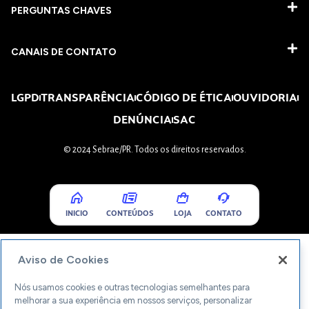
PERGUNTAS CHAVES​
CANAIS DE CONTATO
LGPD
TRANSPARÊNCIA
CÓDIGO DE ÉTICA
OUVIDORIA
DENÚNCIA
SAC
© 2024 Sebrae/PR. Todos os direitos reservados.
INICIO
CONTEÚDOS
LOJA
CONTATO
Aviso de Cookies
Nós usamos cookies e outras tecnologias semelhantes para
melhorar a sua experiência em nossos serviços, personalizar