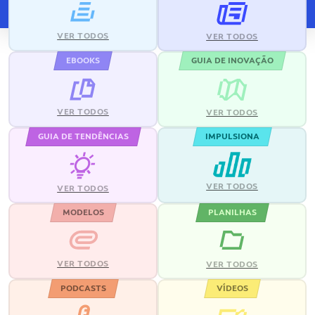
VER TODOS
VER TODOS
EBOOKS
GUIA DE INOVAÇÃO
VER TODOS
VER TODOS
GUIA DE TENDÊNCIAS
IMPULSIONA
VER TODOS
VER TODOS
MODELOS
PLANILHAS
VER TODOS
VER TODOS
PODCASTS
VÍDEOS