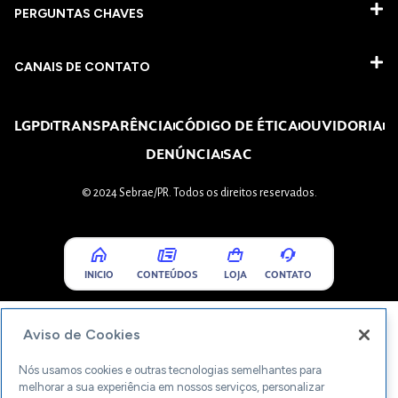
PERGUNTAS CHAVES​
CANAIS DE CONTATO
LGPD
TRANSPARÊNCIA
CÓDIGO DE ÉTICA
OUVIDORIA
DENÚNCIA
SAC
© 2024 Sebrae/PR. Todos os direitos reservados.
INICIO
CONTEÚDOS
LOJA
CONTATO
Aviso de Cookies
Nós usamos cookies e outras tecnologias semelhantes para
melhorar a sua experiência em nossos serviços, personalizar