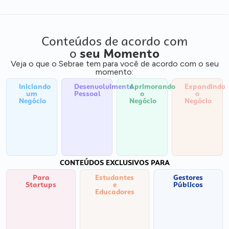
Conteúdos de acordo com
o
seu Momento
Veja o que o Sebrae tem para você de acordo com o seu
momento:
Iniciando
Desenvolvimento
Aprimorando
Expandindo
um
Pessoal
o
o
Negócio
Negócio
Negócio
CONTEÚDOS EXCLUSIVOS PARA
Para
Estudantes
Gestores
Startups
e
Públicos
Educadores