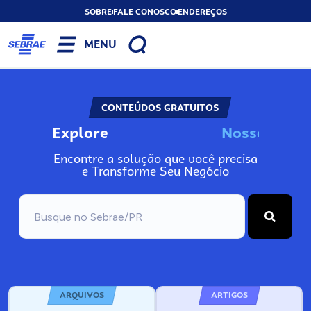
SOBRE
FALE CONOSCO
ENDEREÇOS
MENU
CONTEÚDOS GRATUITOS
Explore
N
o
s
s
o
s
I
n
f
o
Encontre a solução que você precisa
e Transforme Seu Negócio
ARQUIVOS
ARTIGOS