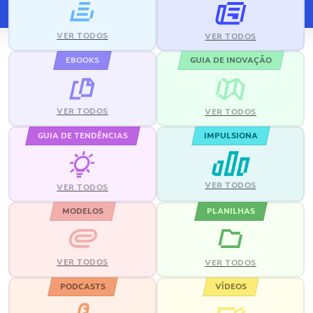
VER TODOS
VER TODOS
EBOOKS
GUIA DE INOVAÇÃO
VER TODOS
VER TODOS
GUIA DE TENDÊNCIAS
IMPULSIONA
VER TODOS
VER TODOS
MODELOS
PLANILHAS
VER TODOS
VER TODOS
PODCASTS
VÍDEOS