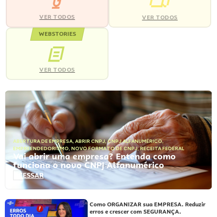
VER TODOS
VER TODOS
WEBSTORIES
VER TODOS
ABERTURA DE EMPRESA
,
ABRIR CNPJ
,
CNPJ ALFANUMÉRICO
,
EMPREENDEDORISMO
,
NOVO FORMATO DE CNPJ
,
RECEITA FEDERAL
Vai abrir uma empresa? Entenda como
funciona o novo CNPJ Alfanumérico
ACESSAR
Como ORGANIZAR sua EMPRESA. Reduzir
erros e crescer com SEGURANÇA.