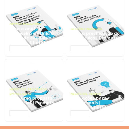
GESTÃO FINANCEIRA
Faça a análise
GESTÃO FINANCEIRA
financeira e atinja o
Faça a precificação do
ponto de equilíbrio |
seu serviço | Prompts
Prompts ChatGPT
ChatGPT
ACESSAR
ACESSAR
NEGÓCIOS
,
PROCESSOS
EMPRESARIAIS
NEGÓCIOS
,
VENDAS
Faça uma proposta
Faça ações para
comercial | Prompts
vender mais |
ChatGPT
Prompts ChatGPT
ACESSAR
ACESSAR