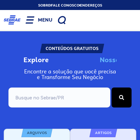
SOBRE
FALE CONOSCO
ENDEREÇOS
MENU
CONTEÚDOS GRATUITOS
Explore
N
o
s
s
o
s
I
n
f
o
Encontre a solução que você precisa
e Transforme Seu Negócio
ARQUIVOS
ARTIGOS