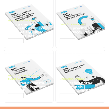
GESTÃO FINANCEIRA
Faça a análise
GESTÃO FINANCEIRA
financeira e atinja o
Faça a precificação do
ponto de equilíbrio |
seu serviço | Prompts
Prompts ChatGPT
ChatGPT
ACESSAR
ACESSAR
NEGÓCIOS
,
PROCESSOS
EMPRESARIAIS
NEGÓCIOS
,
VENDAS
Faça uma proposta
Faça ações para
comercial | Prompts
vender mais |
ChatGPT
Prompts ChatGPT
ACESSAR
ACESSAR