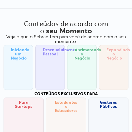
Conteúdos de acordo com
o
seu Momento
Veja o que o Sebrae tem para você de acordo com o seu
momento:
Iniciando
Desenvolvimento
Aprimorando
Expandindo
um
Pessoal
o
o
Negócio
Negócio
Negócio
CONTEÚDOS EXCLUSIVOS PARA
Para
Estudantes
Gestores
Startups
e
Públicos
Educadores