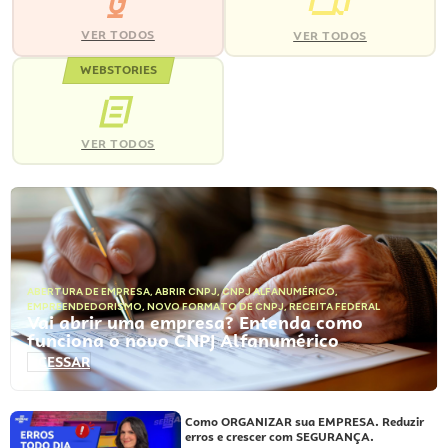
VER TODOS
VER TODOS
WEBSTORIES
VER TODOS
ABERTURA DE EMPRESA
,
ABRIR CNPJ
,
CNPJ ALFANUMÉRICO
,
EMPREENDEDORISMO
,
NOVO FORMATO DE CNPJ
,
RECEITA FEDERAL
Vai abrir uma empresa? Entenda como
funciona o novo CNPJ Alfanumérico
ACESSAR
Como ORGANIZAR sua EMPRESA. Reduzir
erros e crescer com SEGURANÇA.