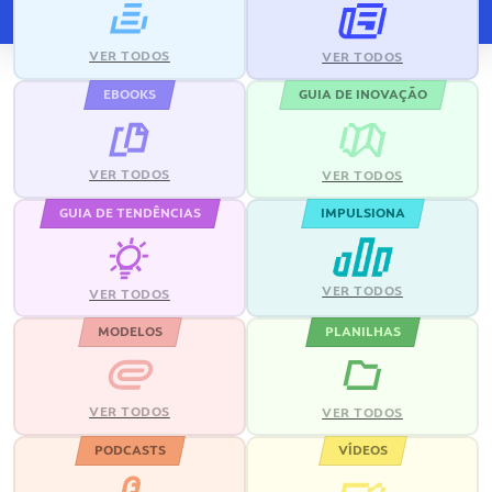
VER TODOS
VER TODOS
EBOOKS
GUIA DE INOVAÇÃO
VER TODOS
VER TODOS
GUIA DE TENDÊNCIAS
IMPULSIONA
VER TODOS
VER TODOS
MODELOS
PLANILHAS
VER TODOS
VER TODOS
PODCASTS
VÍDEOS