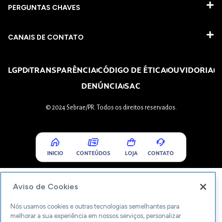
PERGUNTAS CHAVES​
CANAIS DE CONTATO
LGPD
TRANSPARÊNCIA
CÓDIGO DE ÉTICA
OUVIDORIA
DENÚNCIA
SAC
© 2024 Sebrae/PR. Todos os direitos reservados.
INICIO
CONTEÚDOS
LOJA
CONTATO
Aviso de Cookies
Nós usamos cookies e outras tecnologias semelhantes para
melhorar a sua experiência em nossos serviços, personalizar