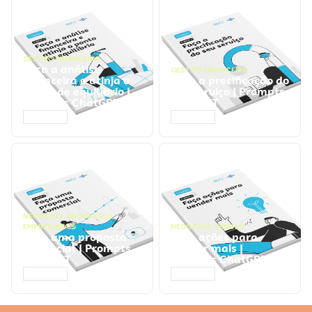
GESTÃO FINANCEIRA
Faça a análise
GESTÃO FINANCEIRA
financeira e atinja o
Faça a precificação do
ponto de equilíbrio |
seu serviço | Prompts
Prompts ChatGPT
ChatGPT
ACESSAR
ACESSAR
NEGÓCIOS
,
PROCESSOS
EMPRESARIAIS
NEGÓCIOS
,
VENDAS
Faça uma proposta
Faça ações para
comercial | Prompts
vender mais |
ChatGPT
Prompts ChatGPT
ACESSAR
ACESSAR