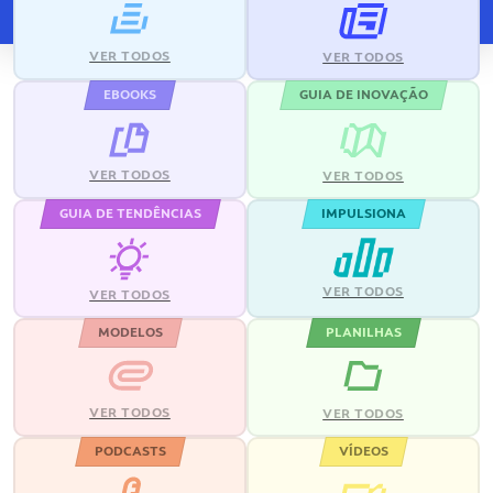
VER TODOS
VER TODOS
EBOOKS
GUIA DE INOVAÇÃO
VER TODOS
VER TODOS
GUIA DE TENDÊNCIAS
IMPULSIONA
VER TODOS
VER TODOS
MODELOS
PLANILHAS
VER TODOS
VER TODOS
PODCASTS
VÍDEOS