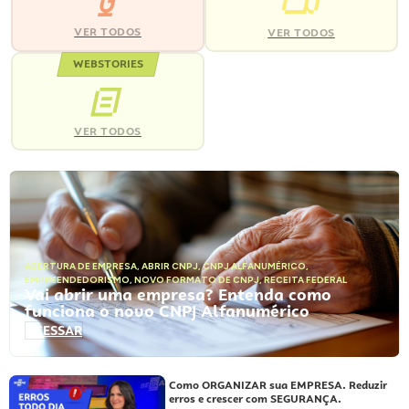
VER TODOS
VER TODOS
WEBSTORIES
VER TODOS
ABERTURA DE EMPRESA
,
ABRIR CNPJ
,
CNPJ ALFANUMÉRICO
,
EMPREENDEDORISMO
,
NOVO FORMATO DE CNPJ
,
RECEITA FEDERAL
Vai abrir uma empresa? Entenda como
funciona o novo CNPJ Alfanumérico
ACESSAR
Como ORGANIZAR sua EMPRESA. Reduzir
erros e crescer com SEGURANÇA.