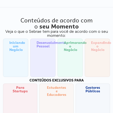
Conteúdos de acordo com
o
seu Momento
Veja o que o Sebrae tem para você de acordo com o seu
momento:
Iniciando
Desenvolvimento
Aprimorando
Expandindo
um
Pessoal
o
o
Negócio
Negócio
Negócio
CONTEÚDOS EXCLUSIVOS PARA
Para
Estudantes
Gestores
Startups
e
Públicos
Educadores