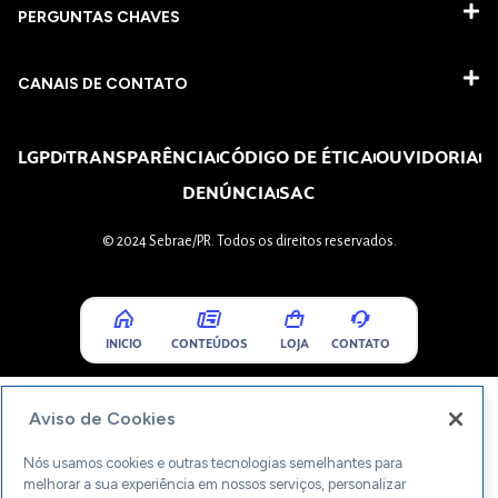
PERGUNTAS CHAVES​
CANAIS DE CONTATO
LGPD
TRANSPARÊNCIA
CÓDIGO DE ÉTICA
OUVIDORIA
DENÚNCIA
SAC
© 2024 Sebrae/PR. Todos os direitos reservados.
INICIO
CONTEÚDOS
LOJA
CONTATO
Aviso de Cookies
Nós usamos cookies e outras tecnologias semelhantes para
melhorar a sua experiência em nossos serviços, personalizar