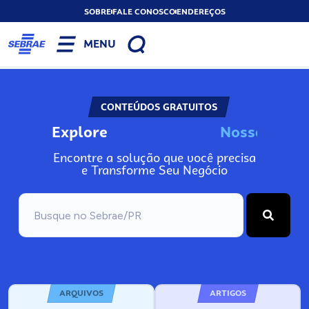
SOBRE
FALE CONOSCO
ENDEREÇOS
MENU
CONTEÚDOS GRATUITOS
Explore
N
o
s
s
o
s
A
I
Encontre a solução que você precisa
e Transforme Seu Negócio
ARQUIVOS
ARTIGOS