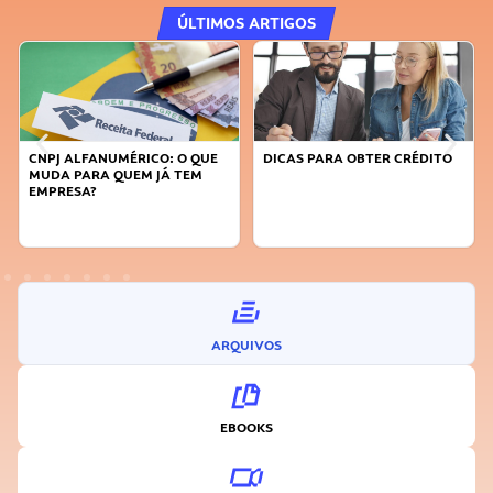
ÚLTIMOS ARTIGOS
E
DICAS PARA OBTER CRÉDITO
FAÇA A DIFERENÇA: SEJA
SUSTENTÁVEL, SEJA
INOVADOR
ARQUIVOS
EBOOKS