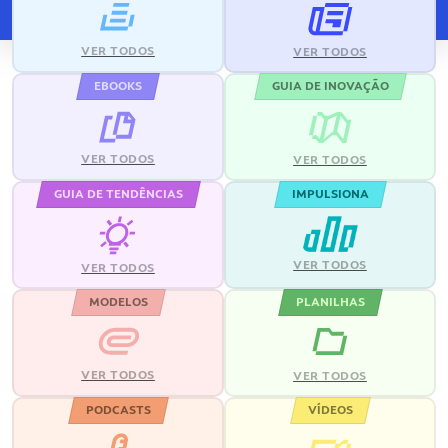
VER TODOS
VER TODOS
EBOOKS
GUIA DE INOVAÇÃO
VER TODOS
VER TODOS
GUIA DE TENDÊNCIAS
IMPULSIONA
VER TODOS
VER TODOS
MODELOS
PLANILHAS
VER TODOS
VER TODOS
PODCASTS
VÍDEOS