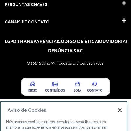
PERGUNTAS CHAVES​
CANAIS DE CONTATO
LGPD
TRANSPARÊNCIA
CÓDIGO DE ÉTICA
OUVIDORIA
DENÚNCIA
SAC
© 2024 Sebrae/PR. Todos os direitos reservados.
INICIO
CONTEÚDOS
LOJA
CONTATO
Aviso de Cookies
Nós usamos cookies e outras tecnologias semelhantes para
melhorar a sua experiência em nossos serviços, personalizar