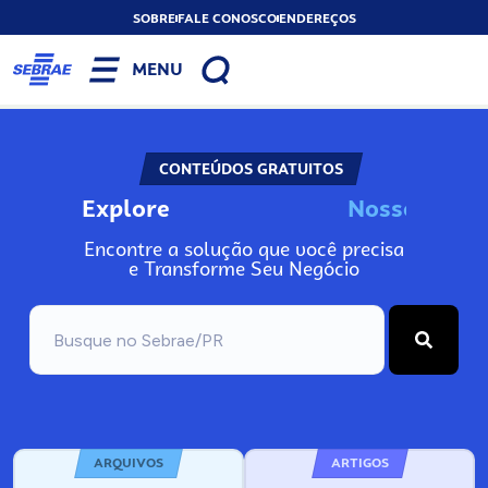
SOBRE
FALE CONOSCO
ENDEREÇOS
MENU
CONTEÚDOS GRATUITOS
Explore
N
o
s
s
o
s
I
n
f
Encontre a solução que você precisa
e Transforme Seu Negócio
ARQUIVOS
ARTIGOS