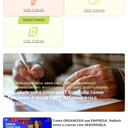
VER TODOS
VER TODOS
WEBSTORIES
VER TODOS
ABERTURA DE EMPRESA
,
ABRIR CNPJ
,
CNPJ ALFANUMÉRICO
,
EMPREENDEDORISMO
,
NOVO FORMATO DE CNPJ
,
RECEITA FEDERAL
Vai abrir uma empresa? Entenda como
funciona o novo CNPJ Alfanumérico
ACESSAR
Como ORGANIZAR sua EMPRESA. Reduzir
erros e crescer com SEGURANÇA.