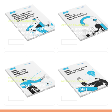
GESTÃO FINANCEIRA
Faça a análise
GESTÃO FINANCEIRA
financeira e atinja o
Faça a precificação do
ponto de equilíbrio |
seu serviço | Prompts
Prompts ChatGPT
ChatGPT
ACESSAR
ACESSAR
NEGÓCIOS
,
PROCESSOS
EMPRESARIAIS
NEGÓCIOS
,
VENDAS
Faça uma proposta
Faça ações para
comercial | Prompts
vender mais |
ChatGPT
Prompts ChatGPT
ACESSAR
ACESSAR