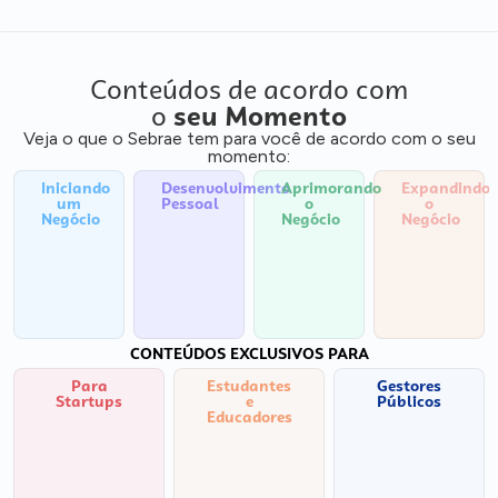
Conteúdos de acordo com
o
seu Momento
Veja o que o Sebrae tem para você de acordo com o seu
momento:
Iniciando
Desenvolvimento
Aprimorando
Expandindo
um
Pessoal
o
o
Negócio
Negócio
Negócio
CONTEÚDOS EXCLUSIVOS PARA
Para
Estudantes
Gestores
Startups
e
Públicos
Educadores