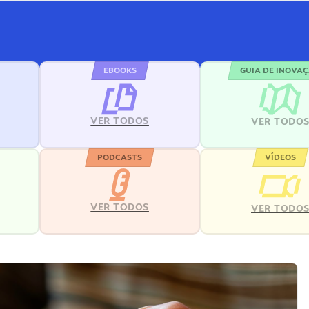
EBOOKS
GUIA DE INOVA
VER TODOS
VER TODO
PODCASTS
VÍDEOS
VER TODOS
VER TODO