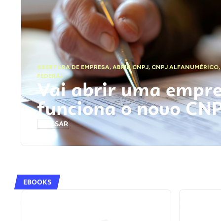
ABERTURA DE EMPRESA
,
ABRIR CNPJ
,
CNPJ ALFANUMÉRICO
FEDERAL
Vai abrir uma empr
funciona o novo CN
ACESSAR
EBOOKS