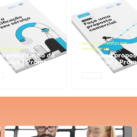
NEGÓCIOS
,
PROCESSOS
 FINANCEIRA
EMPRESARIAIS
 a precificação do
Faça uma propos
serviço | Prompts
comercial | Prom
tGPT
ChatGPT
AR
ACESSAR