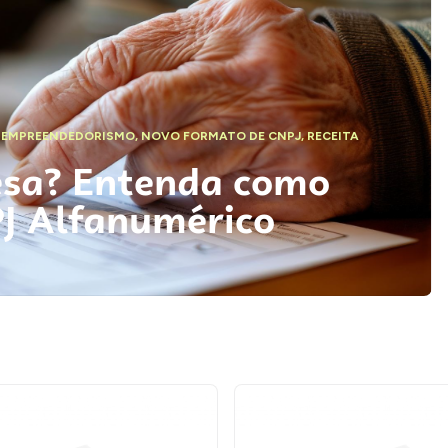
,
EMPREENDEDORISMO
,
NOVO FORMATO DE CNPJ
,
RECEITA
esa? Entenda como
PJ Alfanumérico