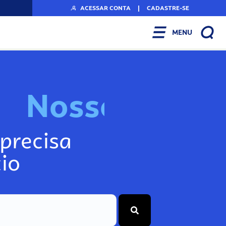
ACESSAR CONTA
|
CADASTRE-SE
MENU
N
o
s
s
o
s
I
n
f
o
g
precisa
io