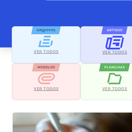
ARQUIVOS
ARTIGOS
VER TODOS
VER TODOS
MODELOS
PLANILHAS
VER TODOS
VER TODOS