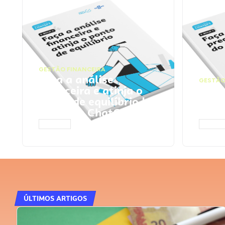
GESTÃO FINANCEIRA
Faça a análise
GESTÃO
financeira e atinja o
Faça
ponto de equilíbrio |
seu 
Prompts ChatGPT
Cha
ACESSAR
ACESS
ÚLTIMOS ARTIGOS