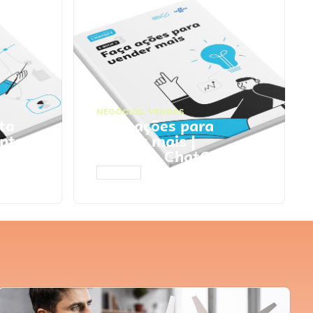
NEGÓCIOS
,
VENDAS
ta
Faça ações para
pts
vender mais |
Prompts ChatGPT
ACESSAR