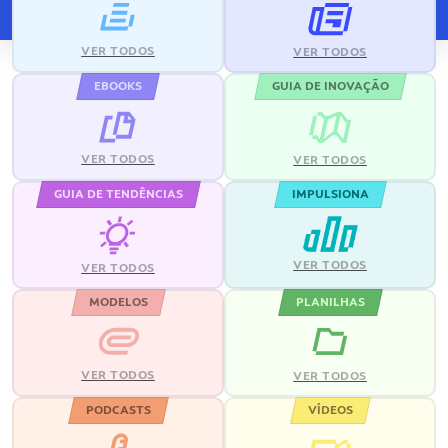
VER TODOS
VER TODOS
EBOOKS
GUIA DE INOVAÇÃO
VER TODOS
VER TODOS
GUIA DE TENDÊNCIAS
IMPULSIONA
VER TODOS
VER TODOS
MODELOS
PLANILHAS
VER TODOS
VER TODOS
PODCASTS
VÍDEOS