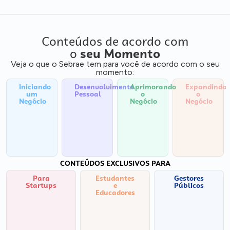
Conteúdos de acordo com
o
seu Momento
Veja o que o Sebrae tem para você de acordo com o seu
momento:
Iniciando
Desenvolvimento
Aprimorando
Expandindo
um
Pessoal
o
o
Negócio
Negócio
Negócio
CONTEÚDOS EXCLUSIVOS PARA
Para
Estudantes
Gestores
Startups
e
Públicos
Educadores