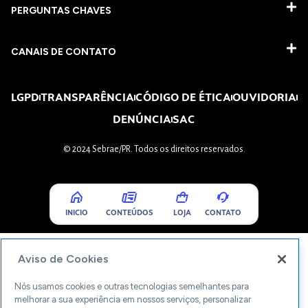
PERGUNTAS CHAVES​
CANAIS DE CONTATO
LGPD
TRANSPARÊNCIA
CÓDIGO DE ÉTICA
OUVIDORIA
DENÚNCIA
SAC
© 2024 Sebrae/PR. Todos os direitos reservados.
INICIO
CONTEÚDOS
LOJA
CONTATO
Aviso de Cookies
Nós usamos cookies e outras tecnologias semelhantes para
melhorar a sua experiência em nossos serviços, personalizar