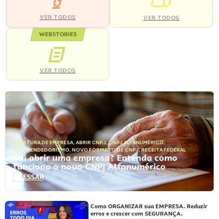
VER TODOS
VER TODOS
WEBSTORIES
VER TODOS
ABERTURA DE EMPRESA
,
ABRIR CNPJ
,
CNPJ ALFANUMÉRICO
,
EMPREENDEDORISMO
,
NOVO FORMATO DE CNPJ
,
RECEITA FEDERAL
Vai abrir uma empresa? Entenda como
funciona o novo CNPJ Alfanumérico
ACESSAR
Como ORGANIZAR sua EMPRESA. Reduzir
erros e crescer com SEGURANÇA.