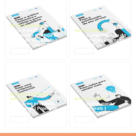
GESTÃO FINANCEIRA
Faça a análise
GESTÃO FINANCEIRA
financeira e atinja o
Faça a precificação do
ponto de equilíbrio |
seu serviço | Prompts
Prompts ChatGPT
ChatGPT
ACESSAR
ACESSAR
NEGÓCIOS
,
PROCESSOS
EMPRESARIAIS
NEGÓCIOS
,
VENDAS
Faça uma proposta
Faça ações para
comercial | Prompts
vender mais |
ChatGPT
Prompts ChatGPT
ACESSAR
ACESSAR