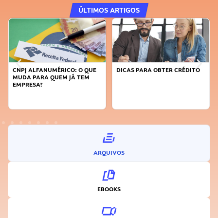
ÚLTIMOS ARTIGOS
FANUMÉRICO: O QUE
DICAS PARA OBTER CRÉDITO
FAÇA A DIFE
RA QUEM JÁ TEM
SUSTENTÁVE
A?
INOVADOR
ARQUIVOS
EBOOKS