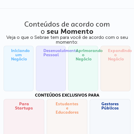
Conteúdos de acordo com
o
seu Momento
Veja o que o Sebrae tem para você de acordo com o seu
momento:
Iniciando
Desenvolvimento
Aprimorando
Expandindo
um
Pessoal
o
o
Negócio
Negócio
Negócio
CONTEÚDOS EXCLUSIVOS PARA
Para
Estudantes
Gestores
Startups
e
Públicos
Educadores