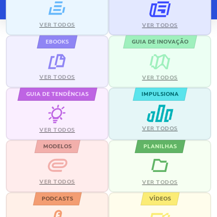
VER TODOS
VER TODOS
EBOOKS
GUIA DE INOVAÇÃO
VER TODOS
VER TODOS
GUIA DE TENDÊNCIAS
IMPULSIONA
VER TODOS
VER TODOS
MODELOS
PLANILHAS
VER TODOS
VER TODOS
PODCASTS
VÍDEOS