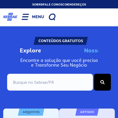
SOBRE
FALE CONOSCO
ENDEREÇOS
MENU
CONTEÚDOS GRATUITOS
Explore
N
o
s
s
o
s
I
n
f
o
Encontre a solução que você precisa
e Transforme Seu Negócio
ARQUIVOS
ARTIGOS