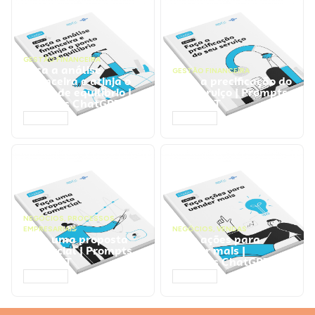
GESTÃO FINANCEIRA
Faça a análise
GESTÃO FINANCEIRA
financeira e atinja o
Faça a precificação do
ponto de equilíbrio |
seu serviço | Prompts
Prompts ChatGPT
ChatGPT
ACESSAR
ACESSAR
NEGÓCIOS
,
PROCESSOS
EMPRESARIAIS
NEGÓCIOS
,
VENDAS
Faça uma proposta
Faça ações para
comercial | Prompts
vender mais |
ChatGPT
Prompts ChatGPT
ACESSAR
ACESSAR