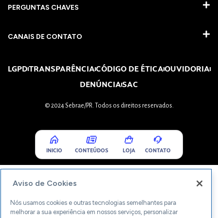
PERGUNTAS CHAVES​
CANAIS DE CONTATO
LGPD
TRANSPARÊNCIA
CÓDIGO DE ÉTICA
OUVIDORIA
DENÚNCIA
SAC
© 2024 Sebrae/PR. Todos os direitos reservados.
INICIO
CONTEÚDOS
LOJA
CONTATO
Aviso de Cookies
Nós usamos cookies e outras tecnologias semelhantes para
melhorar a sua experiência em nossos serviços, personalizar