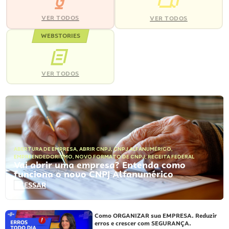
VER TODOS
VER TODOS
WEBSTORIES
VER TODOS
ABERTURA DE EMPRESA
,
ABRIR CNPJ
,
CNPJ ALFANUMÉRICO
,
EMPREENDEDORISMO
,
NOVO FORMATO DE CNPJ
,
RECEITA FEDERAL
Vai abrir uma empresa? Entenda como
funciona o novo CNPJ Alfanumérico
ACESSAR
Como ORGANIZAR sua EMPRESA. Reduzir
erros e crescer com SEGURANÇA.