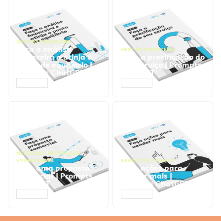
GESTÃO FINANCEIRA
Faça a análise
GESTÃO FINANCEIRA
financeira e atinja o
Faça a precificação do
ponto de equilíbrio |
seu serviço | Prompts
Prompts ChatGPT
ChatGPT
ACESSAR
ACESSAR
NEGÓCIOS
,
PROCESSOS
EMPRESARIAIS
NEGÓCIOS
,
VENDAS
Faça uma proposta
Faça ações para
comercial | Prompts
vender mais |
ChatGPT
Prompts ChatGPT
ACESSAR
ACESSAR