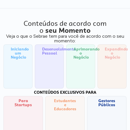
Conteúdos de acordo com
o
seu Momento
Veja o que o Sebrae tem para você de acordo com o seu
momento:
Iniciando
Desenvolvimento
Aprimorando
Expandindo
um
Pessoal
o
o
Negócio
Negócio
Negócio
CONTEÚDOS EXCLUSIVOS PARA
Para
Estudantes
Gestores
Startups
e
Públicos
Educadores