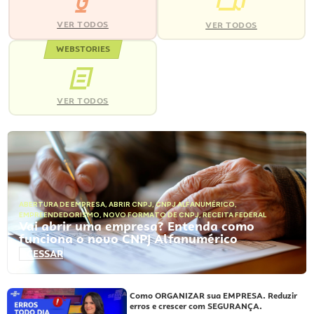
VER TODOS
VER TODOS
WEBSTORIES
VER TODOS
ABERTURA DE EMPRESA
,
ABRIR CNPJ
,
CNPJ ALFANUMÉRICO
,
EMPREENDEDORISMO
,
NOVO FORMATO DE CNPJ
,
RECEITA FEDERAL
Vai abrir uma empresa? Entenda como
funciona o novo CNPJ Alfanumérico
ACESSAR
Como ORGANIZAR sua EMPRESA. Reduzir
erros e crescer com SEGURANÇA.