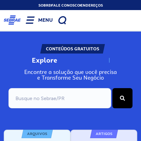
SOBRE
FALE CONOSCO
ENDEREÇOS
MENU
CONTEÚDOS GRATUITOS
Explore
N
o
s
s
o
s
A
Encontre a solução que você precisa
e Transforme Seu Negócio
ARQUIVOS
ARTIGOS