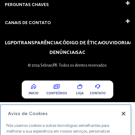
PERGUNTAS CHAVES​
CANAIS DE CONTATO
LGPD
TRANSPARÊNCIA
CÓDIGO DE ÉTICA
OUVIDORIA
DENÚNCIA
SAC
© 2024 Sebrae/PR. Todos os direitos reservados.
INICIO
CONTEÚDOS
LOJA
CONTATO
Aviso de Cookies
Nós usamos cookies e outras tecnologias semelhantes para
melhorar a sua experiência em nossos serviços, personalizar