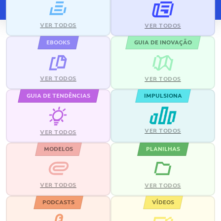
VER TODOS
VER TODOS
EBOOKS
GUIA DE INOVAÇÃO
VER TODOS
VER TODOS
GUIA DE TENDÊNCIAS
IMPULSIONA
VER TODOS
VER TODOS
MODELOS
PLANILHAS
VER TODOS
VER TODOS
PODCASTS
VÍDEOS