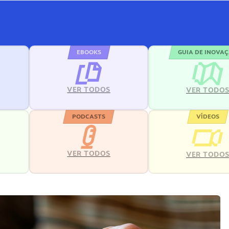
EBOOKS
GUIA DE INOVA
VER TODOS
VER TODO
PODCASTS
VÍDEOS
VER TODOS
VER TODO