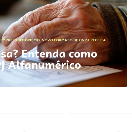
,
EMPREENDEDORISMO
,
NOVO FORMATO DE CNPJ
,
RECEITA
esa? Entenda como
PJ Alfanumérico