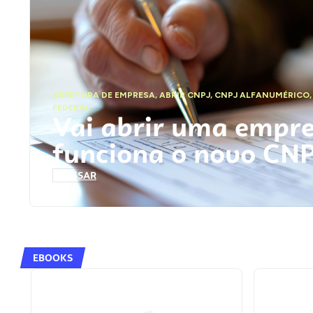
ABERTURA DE EMPRESA
,
ABRIR CNPJ
,
CNPJ ALFANUMÉRICO
FEDERAL
Vai abrir uma empr
funciona o novo CN
ACESSAR
EBOOKS