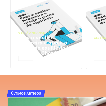
GESTÃO FINANCEIRA
Faça a análise
GESTÃO
financeira e atinja o
Faça
ponto de equilíbrio |
seu 
Prompts ChatGPT
Cha
ACESSAR
ACESS
ÚLTIMOS ARTIGOS