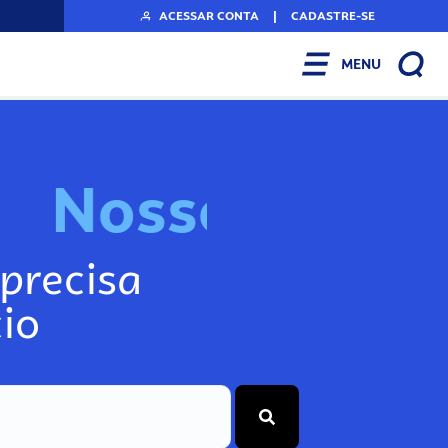
ACESSAR CONTA
|
CADASTRE-SE
MENU
N
o
s
s
o
s
I
n
f
o
g
precisa
io