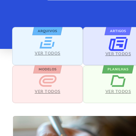
ARQUIVOS
ARTIGOS
VER TODOS
VER TODOS
MODELOS
PLANILHAS
VER TODOS
VER TODOS