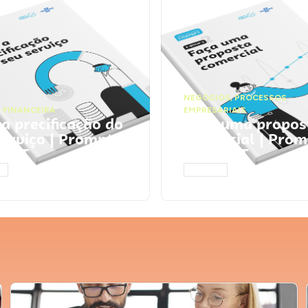
NEGÓCIOS
,
PROCESSOS
 FINANCEIRA
EMPRESARIAIS
 a precificação do
Faça uma propos
serviço | Prompts
comercial | Prom
tGPT
ChatGPT
AR
ACESSAR