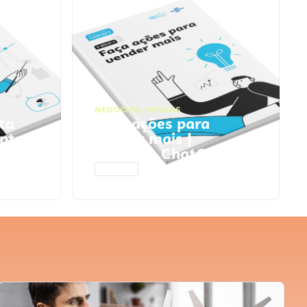
NEGÓCIOS
,
VENDAS
ta
Faça ações para
pts
vender mais |
Prompts ChatGPT
ACESSAR