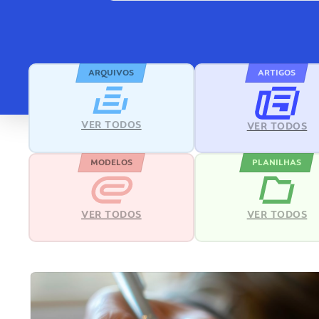
ARQUIVOS
ARTIGOS
VER TODOS
VER TODOS
MODELOS
PLANILHAS
VER TODOS
VER TODOS