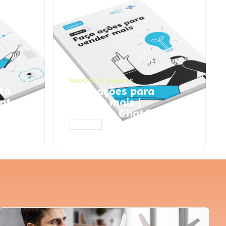
NEGÓCIOS
,
VENDAS
ta
Faça ações para
pts
vender mais |
Prompts ChatGPT
ACESSAR