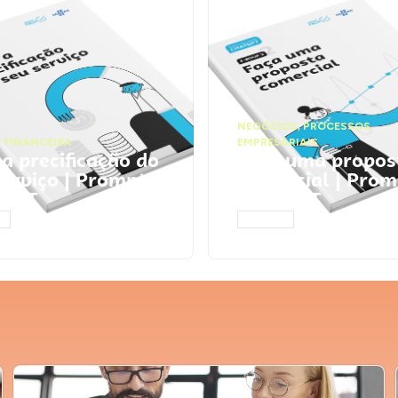
NEGÓCIOS
,
PROCESSOS
 FINANCEIRA
EMPRESARIAIS
 a precificação do
Faça uma propos
serviço | Prompts
comercial | Prom
tGPT
ChatGPT
AR
ACESSAR