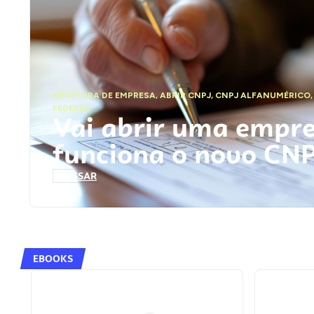
ABERTURA DE EMPRESA
,
ABRIR CNPJ
,
CNPJ ALFANUMÉRICO
FEDERAL
Vai abrir uma empr
funciona o novo CN
ACESSAR
EBOOKS