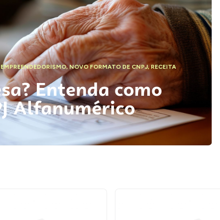
,
EMPREENDEDORISMO
,
NOVO FORMATO DE CNPJ
,
RECEITA
esa? Entenda como
PJ Alfanumérico