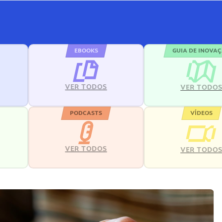
EBOOKS
GUIA DE INOVA
VER TODOS
VER TODO
PODCASTS
VÍDEOS
VER TODOS
VER TODO