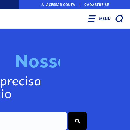
ACESSAR CONTA
|
CADASTRE-SE
MENU
N
o
s
s
o
s
I
n
f
o
g
precisa
io