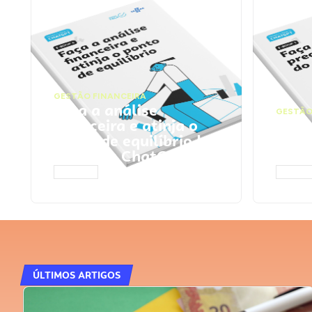
GESTÃO FINANCEIRA
Faça a análise
GESTÃO
financeira e atinja o
Faça
ponto de equilíbrio |
seu 
Prompts ChatGPT
Cha
ACESSAR
ACESS
ÚLTIMOS ARTIGOS