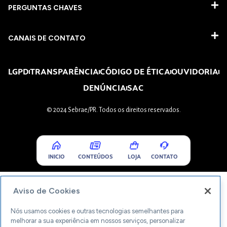
PERGUNTAS CHAVES​
CANAIS DE CONTATO
LGPD
TRANSPARÊNCIA
CÓDIGO DE ÉTICA
OUVIDORIA
DENÚNCIA
SAC
© 2024 Sebrae/PR. Todos os direitos reservados.
INICIO
CONTEÚDOS
LOJA
CONTATO
Aviso de Cookies
Nós usamos cookies e outras tecnologias semelhantes para
melhorar a sua experiência em nossos serviços, personalizar