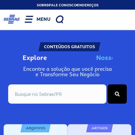
SOBRE
FALE CONOSCO
ENDEREÇOS
MENU
CONTEÚDOS GRATUITOS
Explore
N
o
s
s
o
s
I
n
f
o
Encontre a solução que você precisa
e Transforme Seu Negócio
ARQUIVOS
ARTIGOS