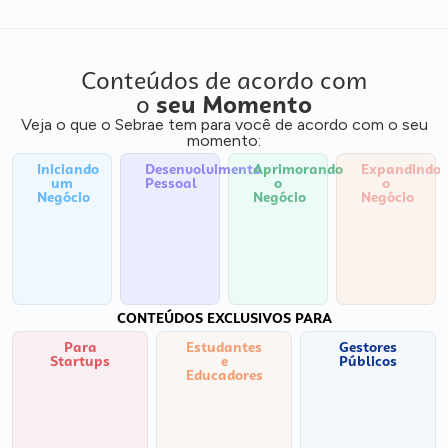
Conteúdos de acordo com
o
seu Momento
Veja o que o Sebrae tem para você de acordo com o seu
momento:
Iniciando
Desenvolvimento
Aprimorando
Expandindo
um
Pessoal
o
o
Negócio
Negócio
Negócio
CONTEÚDOS EXCLUSIVOS PARA
Para
Estudantes
Gestores
Startups
e
Públicos
Educadores