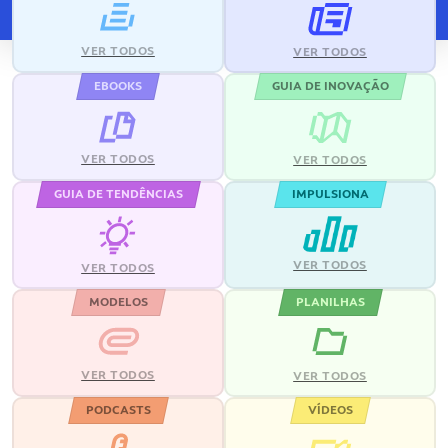
VER TODOS
VER TODOS
EBOOKS
GUIA DE INOVAÇÃO
VER TODOS
VER TODOS
GUIA DE TENDÊNCIAS
IMPULSIONA
VER TODOS
VER TODOS
MODELOS
PLANILHAS
VER TODOS
VER TODOS
PODCASTS
VÍDEOS