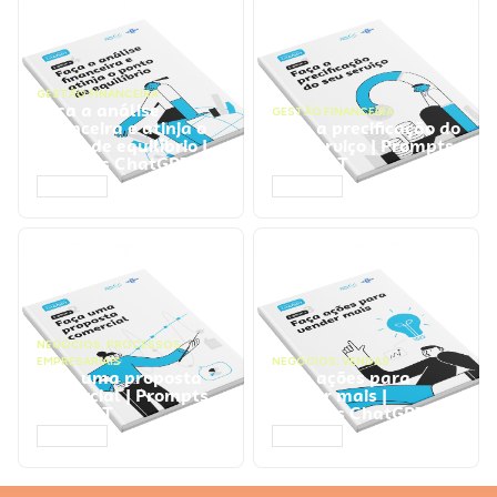
GESTÃO FINANCEIRA
Faça a análise
GESTÃO FINANCEIRA
financeira e atinja o
Faça a precificação do
ponto de equilíbrio |
seu serviço | Prompts
Prompts ChatGPT
ChatGPT
ACESSAR
ACESSAR
NEGÓCIOS
,
PROCESSOS
EMPRESARIAIS
NEGÓCIOS
,
VENDAS
Faça uma proposta
Faça ações para
comercial | Prompts
vender mais |
ChatGPT
Prompts ChatGPT
ACESSAR
ACESSAR