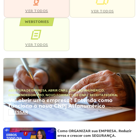
VER TODOS
VER TODOS
WEBSTORIES
VER TODOS
ABERTURA DE EMPRESA
,
ABRIR CNPJ
,
CNPJ ALFANUMÉRICO
,
EMPREENDEDORISMO
,
NOVO FORMATO DE CNPJ
,
RECEITA FEDERAL
Vai abrir uma empresa? Entenda como
funciona o novo CNPJ Alfanumérico
ACESSAR
Como ORGANIZAR sua EMPRESA. Reduzir
erros e crescer com SEGURANÇA.