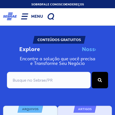
SOBRE
FALE CONOSCO
ENDEREÇOS
MENU
CONTEÚDOS GRATUITOS
Explore
N
o
s
s
o
s
I
n
f
Encontre a solução que você precisa
e Transforme Seu Negócio
ARQUIVOS
ARTIGOS