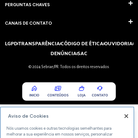
PERGUNTAS CHAVES​
CANAIS DE CONTATO
LGPD
TRANSPARÊNCIA
CÓDIGO DE ÉTICA
OUVIDORIA
DENÚNCIA
SAC
© 2024 Sebrae/PR. Todos os direitos reservados.
INICIO
CONTEÚDOS
LOJA
CONTATO
Aviso de Cookies
Nós usamos cookies e outras tecnologias semelhantes para
melhorar a sua experiência em nossos serviços, personalizar