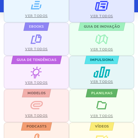
VER TODOS
VER TODOS
EBOOKS
GUIA DE INOVAÇÃO
VER TODOS
VER TODOS
GUIA DE TENDÊNCIAS
IMPULSIONA
VER TODOS
VER TODOS
MODELOS
PLANILHAS
VER TODOS
VER TODOS
PODCASTS
VÍDEOS