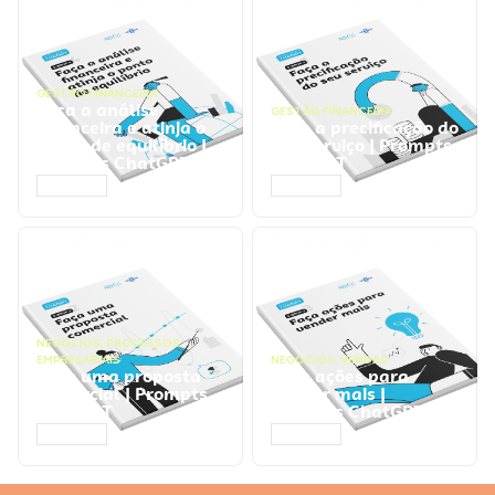
GESTÃO FINANCEIRA
Faça a análise
GESTÃO FINANCEIRA
financeira e atinja o
Faça a precificação do
ponto de equilíbrio |
seu serviço | Prompts
Prompts ChatGPT
ChatGPT
ACESSAR
ACESSAR
NEGÓCIOS
,
PROCESSOS
EMPRESARIAIS
NEGÓCIOS
,
VENDAS
Faça uma proposta
Faça ações para
comercial | Prompts
vender mais |
ChatGPT
Prompts ChatGPT
ACESSAR
ACESSAR