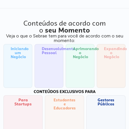
Conteúdos de acordo com
o
seu Momento
Veja o que o Sebrae tem para você de acordo com o seu
momento:
Iniciando
Desenvolvimento
Aprimorando
Expandindo
um
Pessoal
o
o
Negócio
Negócio
Negócio
CONTEÚDOS EXCLUSIVOS PARA
Para
Estudantes
Gestores
Startups
e
Públicos
Educadores