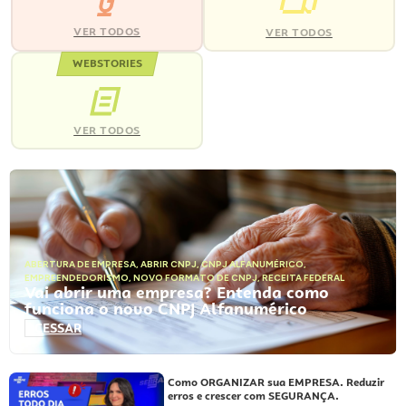
VER TODOS
VER TODOS
WEBSTORIES
VER TODOS
ABERTURA DE EMPRESA
,
ABRIR CNPJ
,
CNPJ ALFANUMÉRICO
,
EMPREENDEDORISMO
,
NOVO FORMATO DE CNPJ
,
RECEITA FEDERAL
Vai abrir uma empresa? Entenda como
funciona o novo CNPJ Alfanumérico
ACESSAR
Como ORGANIZAR sua EMPRESA. Reduzir
erros e crescer com SEGURANÇA.