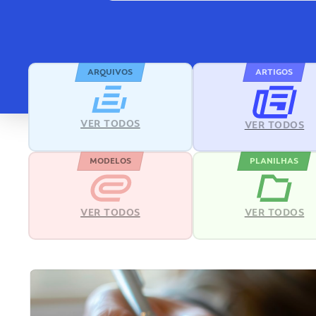
ARQUIVOS
ARTIGOS
VER TODOS
VER TODOS
MODELOS
PLANILHAS
VER TODOS
VER TODOS