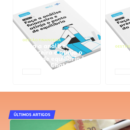
GESTÃO FINANCEIRA
Faça a análise
GESTÃO
financeira e atinja o
Faça
ponto de equilíbrio |
seu 
Prompts ChatGPT
Cha
ACESSAR
ACESS
ÚLTIMOS ARTIGOS