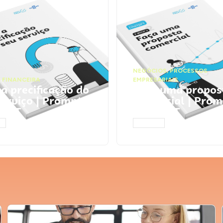
NEGÓCIOS
,
PROCESSOS
 FINANCEIRA
EMPRESARIAIS
 a precificação do
Faça uma propos
serviço | Prompts
comercial | Prom
tGPT
ChatGPT
AR
ACESSAR