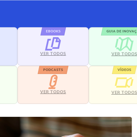
EBOOKS
GUIA DE INOVA
VER TODOS
VER TODO
PODCASTS
VÍDEOS
VER TODOS
VER TODO