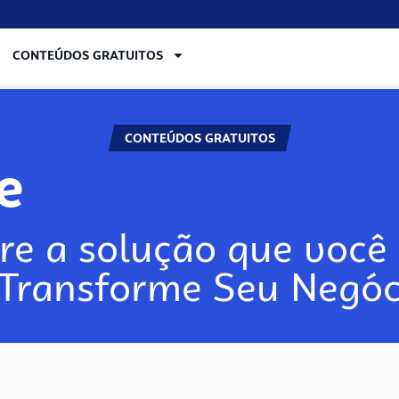
CONTEÚDOS GRATUITOS
CONTEÚDOS GRATUITOS
lore
re a solução que você 
 Transforme Seu Negóc