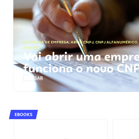
ABERTURA DE EMPRESA
,
ABRIR CNPJ
,
CNPJ ALFANUMÉRICO
FEDERAL
Vai abrir uma empr
funciona o novo CN
ACESSAR
EBOOKS