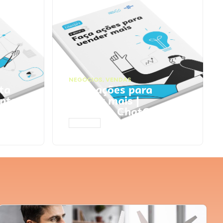
NEGÓCIOS
,
VENDAS
ta
Faça ações para
pts
vender mais |
Prompts ChatGPT
ACESSAR