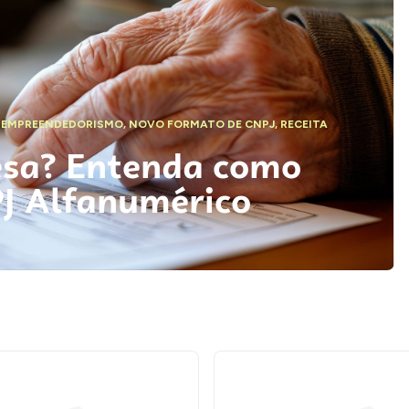
,
EMPREENDEDORISMO
,
NOVO FORMATO DE CNPJ
,
RECEITA
esa? Entenda como
PJ Alfanumérico