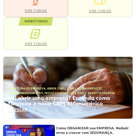
VER TODOS
VER TODOS
WEBSTORIES
VER TODOS
ABERTURA DE EMPRESA
,
ABRIR CNPJ
,
CNPJ ALFANUMÉRICO
,
EMPREENDEDORISMO
,
NOVO FORMATO DE CNPJ
,
RECEITA FEDERAL
Vai abrir uma empresa? Entenda como
funciona o novo CNPJ Alfanumérico
ACESSAR
Como ORGANIZAR sua EMPRESA. Reduzir
erros e crescer com SEGURANÇA.