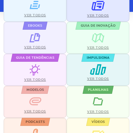
VER TODOS
VER TODOS
EBOOKS
GUIA DE INOVAÇÃO
VER TODOS
VER TODOS
GUIA DE TENDÊNCIAS
IMPULSIONA
VER TODOS
VER TODOS
MODELOS
PLANILHAS
VER TODOS
VER TODOS
PODCASTS
VÍDEOS