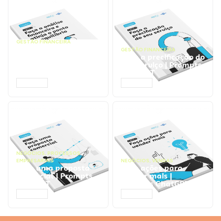
GESTÃO FINANCEIRA
Faça a análise
GESTÃO FINANCEIRA
financeira e atinja o
Faça a precificação do
ponto de equilíbrio |
seu serviço | Prompts
Prompts ChatGPT
ChatGPT
ACESSAR
ACESSAR
NEGÓCIOS
,
PROCESSOS
EMPRESARIAIS
NEGÓCIOS
,
VENDAS
Faça uma proposta
Faça ações para
comercial | Prompts
vender mais |
ChatGPT
Prompts ChatGPT
ACESSAR
ACESSAR