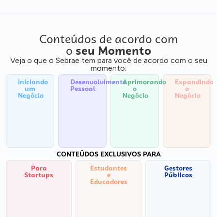
Conteúdos de acordo com
o
seu Momento
Veja o que o Sebrae tem para você de acordo com o seu
momento:
Iniciando
Desenvolvimento
Aprimorando
Expandindo
um
Pessoal
o
o
Negócio
Negócio
Negócio
CONTEÚDOS EXCLUSIVOS PARA
Para
Estudantes
Gestores
Startups
e
Públicos
Educadores