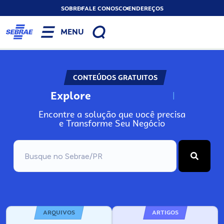
SOBRE
FALE CONOSCO
ENDEREÇOS
MENU
CONTEÚDOS GRATUITOS
Explore
N
o
s
s
o
s
A
Encontre a solução que você precisa
e Transforme Seu Negócio
ARQUIVOS
ARTIGOS