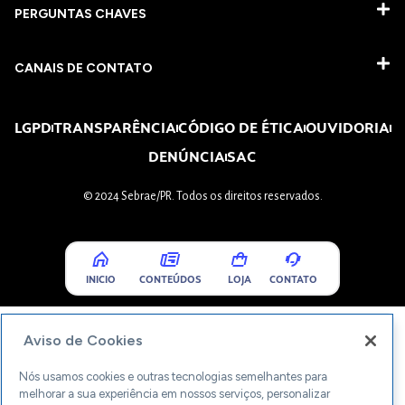
PERGUNTAS CHAVES​
CANAIS DE CONTATO
LGPD
TRANSPARÊNCIA
CÓDIGO DE ÉTICA
OUVIDORIA
DENÚNCIA
SAC
© 2024 Sebrae/PR. Todos os direitos reservados.
INICIO
CONTEÚDOS
LOJA
CONTATO
Aviso de Cookies
Nós usamos cookies e outras tecnologias semelhantes para
melhorar a sua experiência em nossos serviços, personalizar