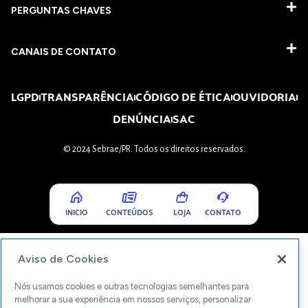
PERGUNTAS CHAVES​
CANAIS DE CONTATO
LGPD
TRANSPARÊNCIA
CÓDIGO DE ÉTICA
OUVIDORIA
DENÚNCIA
SAC
© 2024 Sebrae/PR. Todos os direitos reservados.
INICIO
CONTEÚDOS
LOJA
CONTATO
Aviso de Cookies
Nós usamos cookies e outras tecnologias semelhantes para
melhorar a sua experiência em nossos serviços, personalizar