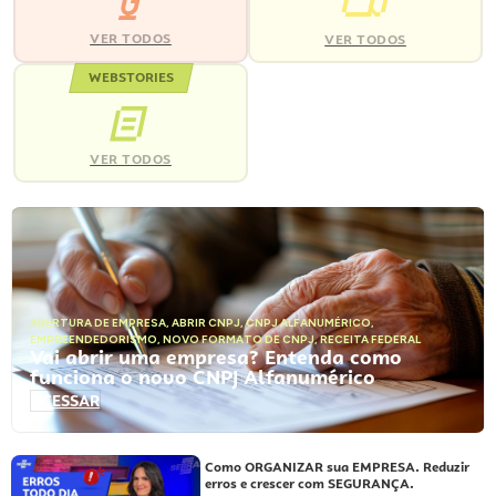
VER TODOS
VER TODOS
WEBSTORIES
VER TODOS
ABERTURA DE EMPRESA
,
ABRIR CNPJ
,
CNPJ ALFANUMÉRICO
,
EMPREENDEDORISMO
,
NOVO FORMATO DE CNPJ
,
RECEITA FEDERAL
Vai abrir uma empresa? Entenda como
funciona o novo CNPJ Alfanumérico
ACESSAR
Como ORGANIZAR sua EMPRESA. Reduzir
erros e crescer com SEGURANÇA.