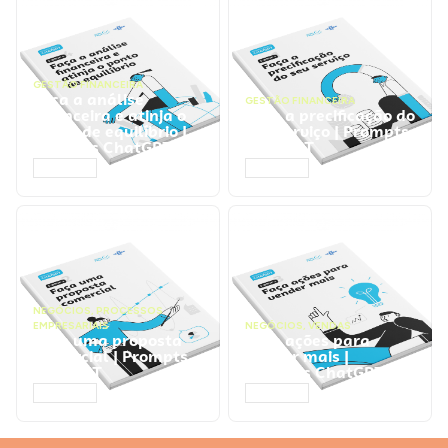
GESTÃO FINANCEIRA
Faça a análise
GESTÃO FINANCEIRA
financeira e atinja o
Faça a precificação do
ponto de equilíbrio |
seu serviço | Prompts
Prompts ChatGPT
ChatGPT
ACESSAR
ACESSAR
NEGÓCIOS
,
PROCESSOS
EMPRESARIAIS
NEGÓCIOS
,
VENDAS
Faça uma proposta
Faça ações para
comercial | Prompts
vender mais |
ChatGPT
Prompts ChatGPT
ACESSAR
ACESSAR