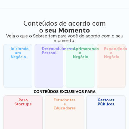
Conteúdos de acordo com
o
seu Momento
Veja o que o Sebrae tem para você de acordo com o seu
momento:
Iniciando
Desenvolvimento
Aprimorando
Expandindo
um
Pessoal
o
o
Negócio
Negócio
Negócio
CONTEÚDOS EXCLUSIVOS PARA
Para
Estudantes
Gestores
Startups
e
Públicos
Educadores