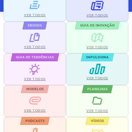
VER TODOS
VER TODOS
EBOOKS
GUIA DE INOVAÇÃO
VER TODOS
VER TODOS
GUIA DE TENDÊNCIAS
IMPULSIONA
VER TODOS
VER TODOS
MODELOS
PLANILHAS
VER TODOS
VER TODOS
PODCASTS
VÍDEOS