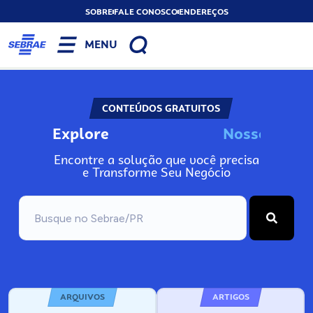
SOBRE
FALE CONOSCO
ENDEREÇOS
MENU
CONTEÚDOS GRATUITOS
Explore
N
o
s
s
o
s
I
n
f
Encontre a solução que você precisa
e Transforme Seu Negócio
ARQUIVOS
ARTIGOS