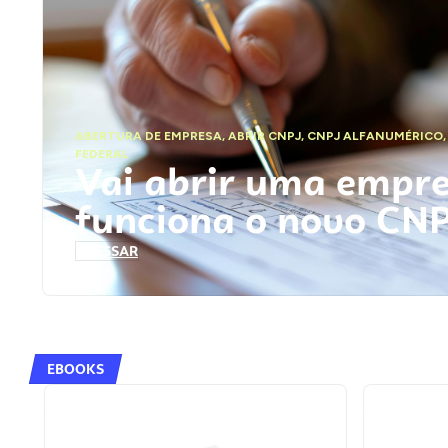
ABERTURA DE EMPRESA
,
ABRIR CNPJ
,
CNPJ ALFANUMÉRICO
FEDERAL
Vai abrir uma empr
funciona o novo CN
ACESSAR
EBOOKS