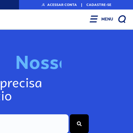
ACESSAR CONTA
|
CADASTRE-SE
MENU
N
o
s
s
o
s
I
n
f
o
g
precisa
io