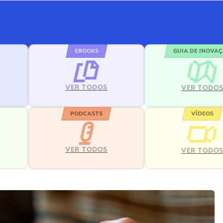
EBOOKS
GUIA DE INOVA
VER TODOS
VER TODO
PODCASTS
VÍDEOS
VER TODOS
VER TODO