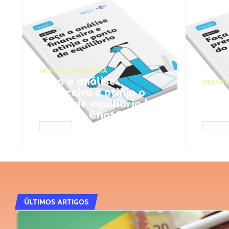
GESTÃO FINANCEIRA
Faça a análise
GESTÃO
financeira e atinja o
Faça
ponto de equilíbrio |
seu 
Prompts ChatGPT
Cha
ACESSAR
ACESS
ÚLTIMOS ARTIGOS