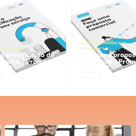
NEGÓCIOS
,
PROCESSOS
 FINANCEIRA
EMPRESARIAIS
 a precificação do
Faça uma propos
serviço | Prompts
comercial | Prom
tGPT
ChatGPT
AR
ACESSAR