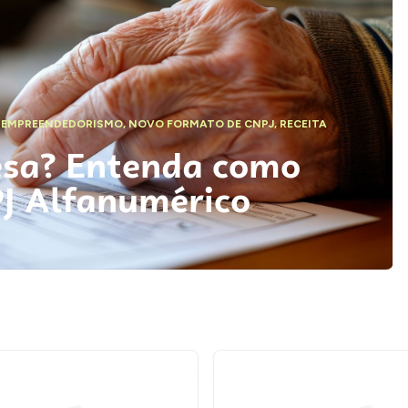
,
EMPREENDEDORISMO
,
NOVO FORMATO DE CNPJ
,
RECEITA
esa? Entenda como
PJ Alfanumérico