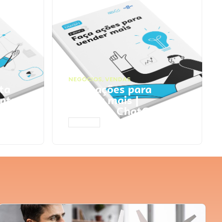
NEGÓCIOS
,
VENDAS
ta
Faça ações para
pts
vender mais |
Prompts ChatGPT
ACESSAR