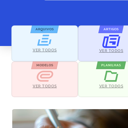
ARQUIVOS
ARTIGOS
VER TODOS
VER TODOS
MODELOS
PLANILHAS
VER TODOS
VER TODOS