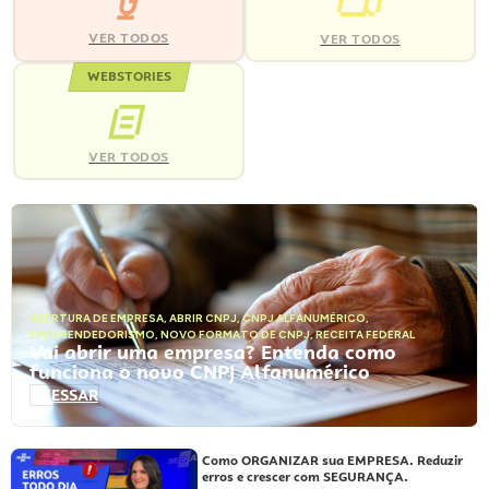
VER TODOS
VER TODOS
WEBSTORIES
VER TODOS
ABERTURA DE EMPRESA
,
ABRIR CNPJ
,
CNPJ ALFANUMÉRICO
,
EMPREENDEDORISMO
,
NOVO FORMATO DE CNPJ
,
RECEITA FEDERAL
Vai abrir uma empresa? Entenda como
funciona o novo CNPJ Alfanumérico
ACESSAR
Como ORGANIZAR sua EMPRESA. Reduzir
erros e crescer com SEGURANÇA.