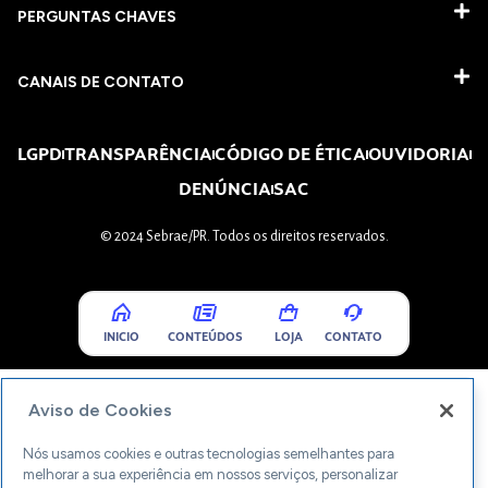
PERGUNTAS CHAVES​
CANAIS DE CONTATO
LGPD
TRANSPARÊNCIA
CÓDIGO DE ÉTICA
OUVIDORIA
DENÚNCIA
SAC
© 2024 Sebrae/PR. Todos os direitos reservados.
INICIO
CONTEÚDOS
LOJA
CONTATO
Aviso de Cookies
Nós usamos cookies e outras tecnologias semelhantes para
melhorar a sua experiência em nossos serviços, personalizar