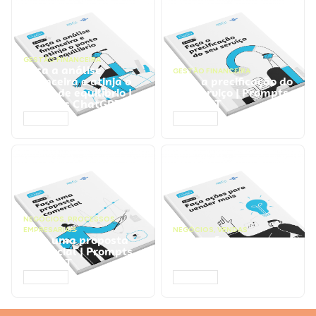
GESTÃO FINANCEIRA
Faça a análise
GESTÃO FINANCEIRA
financeira e atinja o
Faça a precificação do
ponto de equilíbrio |
seu serviço | Prompts
Prompts ChatGPT
ChatGPT
ACESSAR
ACESSAR
NEGÓCIOS
,
PROCESSOS
EMPRESARIAIS
NEGÓCIOS
,
VENDAS
Faça uma proposta
Faça ações para
comercial | Prompts
vender mais |
ChatGPT
Prompts ChatGPT
ACESSAR
ACESSAR