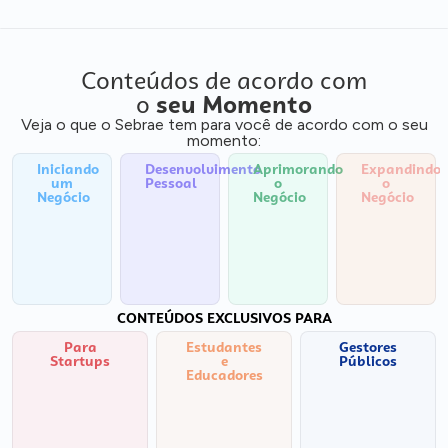
Conteúdos de acordo com
o
seu Momento
Veja o que o Sebrae tem para você de acordo com o seu
momento:
Iniciando
Desenvolvimento
Aprimorando
Expandindo
um
Pessoal
o
o
Negócio
Negócio
Negócio
CONTEÚDOS EXCLUSIVOS PARA
Para
Estudantes
Gestores
Startups
e
Públicos
Educadores