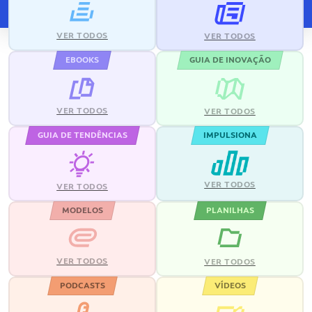
VER TODOS
VER TODOS
EBOOKS
GUIA DE INOVAÇÃO
VER TODOS
VER TODOS
GUIA DE TENDÊNCIAS
IMPULSIONA
VER TODOS
VER TODOS
MODELOS
PLANILHAS
VER TODOS
VER TODOS
PODCASTS
VÍDEOS