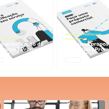
NEGÓCIOS
,
PROCESSOS
 FINANCEIRA
EMPRESARIAIS
 a precificação do
Faça uma propos
serviço | Prompts
comercial | Prom
tGPT
ChatGPT
AR
ACESSAR