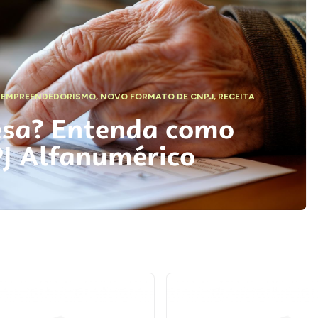
,
EMPREENDEDORISMO
,
NOVO FORMATO DE CNPJ
,
RECEITA
esa? Entenda como
PJ Alfanumérico