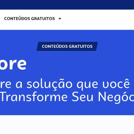
CONTEÚDOS GRATUITOS
CONTEÚDOS GRATUITOS
lore
re a solução que você 
 Transforme Seu Negóc