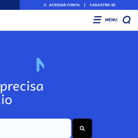
ACESSAR CONTA
|
CADASTRE-SE
MENU
N
o
s
s
o
s
A
r
precisa
io