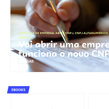
ABERTURA DE EMPRESA
,
ABRIR CNPJ
,
CNPJ ALFANUMÉRICO
FEDERAL
Vai abrir uma empr
funciona o novo CN
ACESSAR
EBOOKS