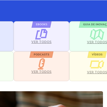
EBOOKS
GUIA DE INOVA
VER TODOS
VER TODO
PODCASTS
VÍDEOS
VER TODOS
VER TODO