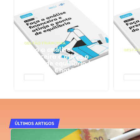
GESTÃO FINANCEIRA
Faça a análise
GESTÃO
financeira e atinja o
Faça
ponto de equilíbrio |
seu 
Prompts ChatGPT
Cha
ACESSAR
ACESS
ÚLTIMOS ARTIGOS