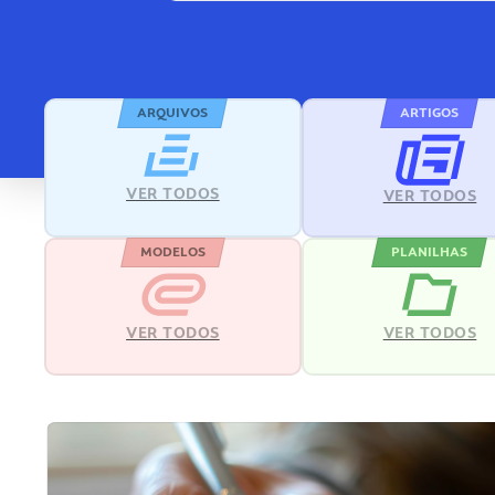
ARQUIVOS
ARTIGOS
VER TODOS
VER TODOS
MODELOS
PLANILHAS
VER TODOS
VER TODOS