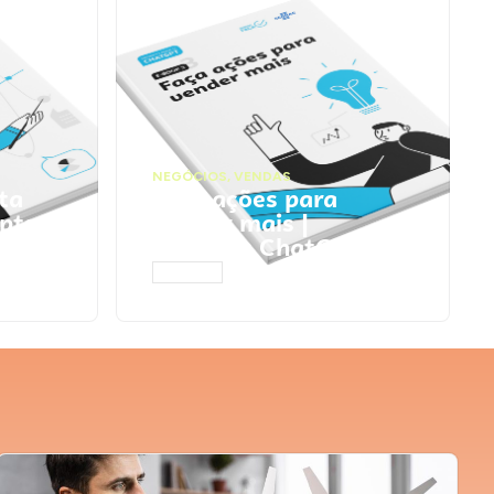
NEGÓCIOS
,
VENDAS
ta
Faça ações para
pts
vender mais |
Prompts ChatGPT
ACESSAR