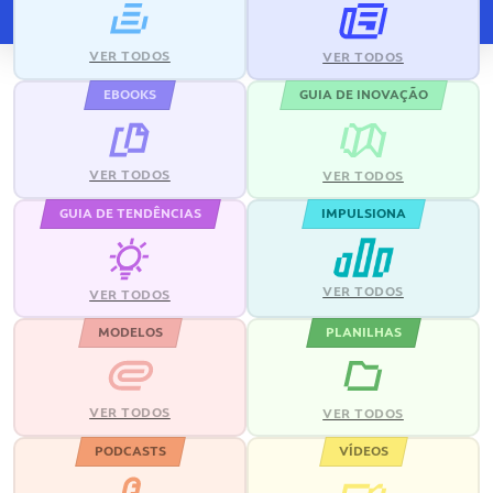
VER TODOS
VER TODOS
EBOOKS
GUIA DE INOVAÇÃO
VER TODOS
VER TODOS
GUIA DE TENDÊNCIAS
IMPULSIONA
VER TODOS
VER TODOS
MODELOS
PLANILHAS
VER TODOS
VER TODOS
PODCASTS
VÍDEOS