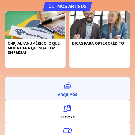
ÚLTIMOS ARTIGOS
O: O QUE
DICAS PARA OBTER CRÉDITO
FAÇA A DIFERENÇA: SE
JÁ TEM
SUSTENTÁVEL, SEJA
INOVADOR
ARQUIVOS
EBOOKS