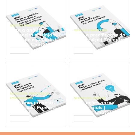
GESTÃO FINANCEIRA
Faça a análise
GESTÃO FINANCEIRA
financeira e atinja o
Faça a precificação do
ponto de equilíbrio |
seu serviço | Prompts
Prompts ChatGPT
ChatGPT
ACESSAR
ACESSAR
NEGÓCIOS
,
PROCESSOS
EMPRESARIAIS
NEGÓCIOS
,
VENDAS
Faça uma proposta
Faça ações para
comercial | Prompts
vender mais |
ChatGPT
Prompts ChatGPT
ACESSAR
ACESSAR