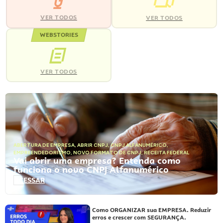
VER TODOS
VER TODOS
WEBSTORIES
VER TODOS
ABERTURA DE EMPRESA
,
ABRIR CNPJ
,
CNPJ ALFANUMÉRICO
,
EMPREENDEDORISMO
,
NOVO FORMATO DE CNPJ
,
RECEITA FEDERAL
Vai abrir uma empresa? Entenda como
funciona o novo CNPJ Alfanumérico
ACESSAR
Como ORGANIZAR sua EMPRESA. Reduzir
erros e crescer com SEGURANÇA.