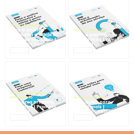
GESTÃO FINANCEIRA
Faça a análise
GESTÃO FINANCEIRA
financeira e atinja o
Faça a precificação do
ponto de equilíbrio |
seu serviço | Prompts
Prompts ChatGPT
ChatGPT
ACESSAR
ACESSAR
NEGÓCIOS
,
PROCESSOS
EMPRESARIAIS
NEGÓCIOS
,
VENDAS
Faça uma proposta
Faça ações para
comercial | Prompts
vender mais |
ChatGPT
Prompts ChatGPT
ACESSAR
ACESSAR