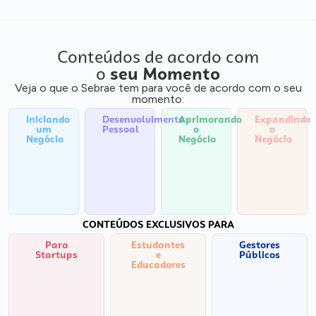
Conteúdos de acordo com
o
seu Momento
Veja o que o Sebrae tem para você de acordo com o seu
momento:
Iniciando
Desenvolvimento
Aprimorando
Expandindo
um
Pessoal
o
o
Negócio
Negócio
Negócio
CONTEÚDOS EXCLUSIVOS PARA
Para
Estudantes
Gestores
Startups
e
Públicos
Educadores