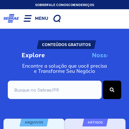
SOBRE
FALE CONOSCO
ENDEREÇOS
MENU
CONTEÚDOS GRATUITOS
Explore
N
o
s
s
o
s
I
n
f
o
Encontre a solução que você precisa
e Transforme Seu Negócio
ARQUIVOS
ARTIGOS