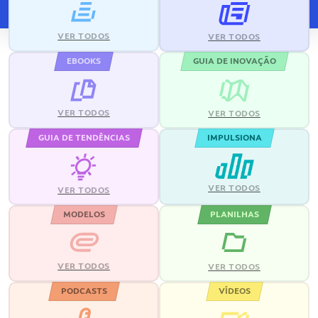
VER TODOS
VER TODOS
EBOOKS
GUIA DE INOVAÇÃO
VER TODOS
VER TODOS
GUIA DE TENDÊNCIAS
IMPULSIONA
VER TODOS
VER TODOS
MODELOS
PLANILHAS
VER TODOS
VER TODOS
PODCASTS
VÍDEOS