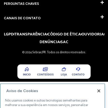
PERGUNTAS CHAVES​
CANAIS DE CONTATO
LGPD
TRANSPARÊNCIA
CÓDIGO DE ÉTICA
OUVIDORIA
DENÚNCIA
SAC
© 2024 Sebrae/PR. Todos os direitos reservados.
INICIO
CONTEÚDOS
LOJA
CONTATO
Aviso de Cookies
Nós usamos cookies e outras tecnologias semelhantes para
melhorar a sua experiência em nossos serviços, personalizar