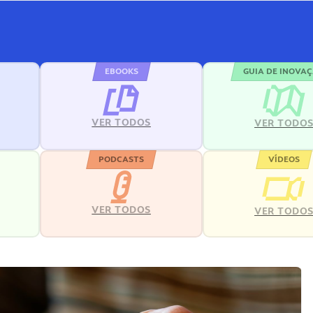
EBOOKS
GUIA DE INOVA
VER TODOS
VER TODO
PODCASTS
VÍDEOS
VER TODOS
VER TODO