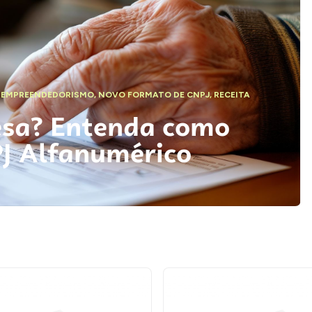
,
EMPREENDEDORISMO
,
NOVO FORMATO DE CNPJ
,
RECEITA
esa? Entenda como
PJ Alfanumérico