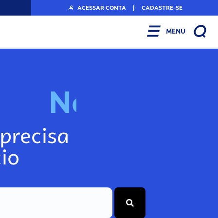
ACESSAR CONTA
|
CADASTRE-SE
MENU
N
o
s
s
o
s
P
o
d
c
precisa
io