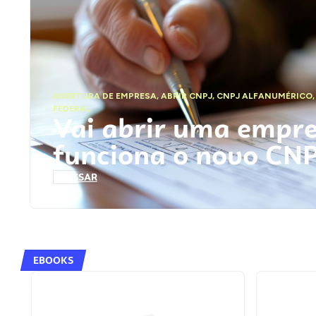
ABERTURA DE EMPRESA
,
ABRIR CNPJ
,
CNPJ ALFANUMÉRICO
FEDERAL
Vai abrir uma empr
funciona o novo CN
ACESSAR
EBOOKS