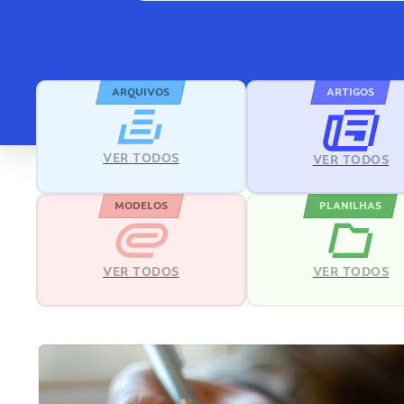
ARQUIVOS
ARTIGOS
VER TODOS
VER TODOS
MODELOS
PLANILHAS
VER TODOS
VER TODOS