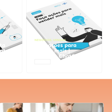
NEGÓCIOS
,
VENDAS
ta
Faça ações para
pts
vender mais |
Prompts ChatGPT
ACESSAR