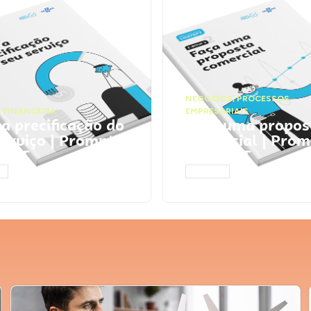
NEGÓCIOS
,
PROCESSOS
 FINANCEIRA
EMPRESARIAIS
 a precificação do
Faça uma propos
serviço | Prompts
comercial | Prom
tGPT
ChatGPT
AR
ACESSAR