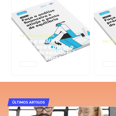
GESTÃO FINANCEIRA
Faça a análise
GESTÃO
financeira e atinja o
Faça
ponto de equilíbrio |
seu 
Prompts ChatGPT
Cha
ACESSAR
ACESS
ÚLTIMOS ARTIGOS