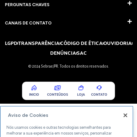
PERGUNTAS CHAVES​
CANAIS DE CONTATO
LGPD
TRANSPARÊNCIA
CÓDIGO DE ÉTICA
OUVIDORIA
DENÚNCIA
SAC
© 2024 Sebrae/PR. Todos os direitos reservados.
INICIO
CONTEÚDOS
LOJA
CONTATO
Aviso de Cookies
Nós usamos cookies e outras tecnologias semelhantes para
melhorar a sua experiência em nossos serviços, personalizar