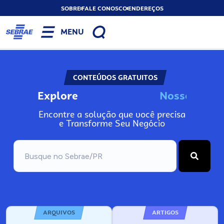
SOBRE
FALE CONOSCO
ENDEREÇOS
MENU
CONTEÚDOS GRATUITOS
Explore
N
o
s
s
o
s
A
n
Encontre a solução que você precisa
e Transforme Seu Negócio
ARQUIVOS
ARTIGOS