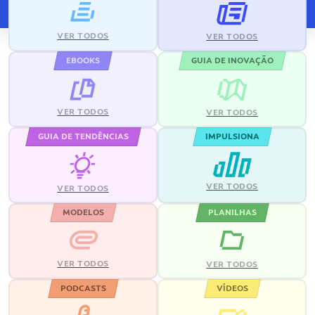
VER TODOS
VER TODOS
EBOOKS
GUIA DE INOVAÇÃO
VER TODOS
VER TODOS
GUIA DE TENDÊNCIAS
IMPULSIONA
VER TODOS
VER TODOS
MODELOS
PLANILHAS
VER TODOS
VER TODOS
PODCASTS
VÍDEOS