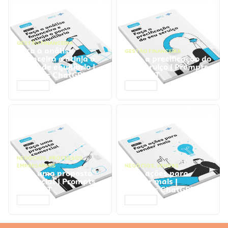
GESTÃO FINANCEIRA
Faça a análise
GESTÃO FINANCEIRA
financeira e atinja o
Faça a precificação do
ponto de equilíbrio |
seu serviço | Prompts
Prompts ChatGPT
ChatGPT
ACESSAR
ACESSAR
NEGÓCIOS
,
PROCESSOS
EMPRESARIAIS
NEGÓCIOS
,
VENDAS
Faça uma proposta
Faça ações para
comercial | Prompts
vender mais |
ChatGPT
Prompts ChatGPT
ACESSAR
ACESSAR