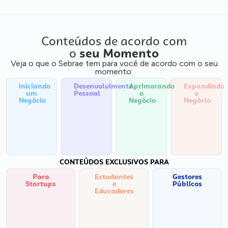
Conteúdos de acordo com
o
seu Momento
Veja o que o Sebrae tem para você de acordo com o seu
momento:
Iniciando
Desenvolvimento
Aprimorando
Expandindo
um
Pessoal
o
o
Negócio
Negócio
Negócio
CONTEÚDOS EXCLUSIVOS PARA
Para
Estudantes
Gestores
Startups
e
Públicos
Educadores