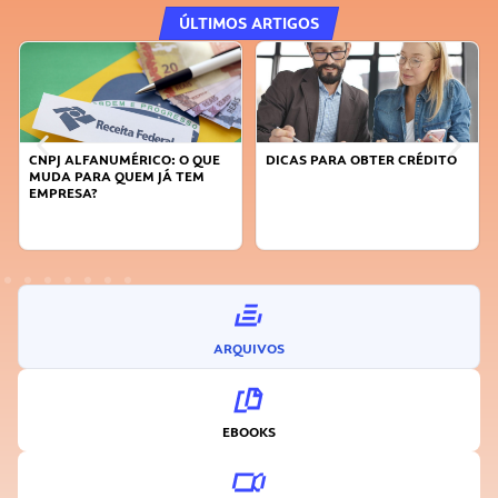
ÚLTIMOS ARTIGOS
PJ ALFANUMÉRICO: O QUE
DICAS PARA OBTER CRÉDITO
FAÇA A
DA PARA QUEM JÁ TEM
SUSTEN
PRESA?
INOVA
ARQUIVOS
EBOOKS