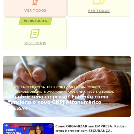
VER TODOS
VER TODOS
WEBSTORIES
VER TODOS
ABERTURA DE EMPRESA
,
ABRIR CNPJ
,
CNPJ ALFANUMÉRICO
,
EMPREENDEDORISMO
,
NOVO FORMATO DE CNPJ
,
RECEITA FEDERAL
Vai abrir uma empresa? Entenda como
funciona o novo CNPJ Alfanumérico
ACESSAR
Como ORGANIZAR sua EMPRESA. Reduzir
erros e crescer com SEGURANÇA.