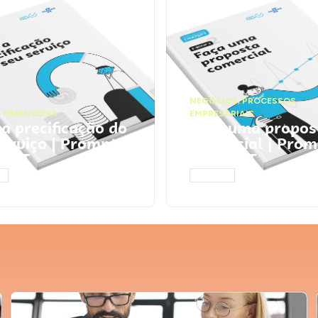
NEGÓCIOS
,
PROCESSOS
 FINANCEIRA
EMPRESARIAIS
 a precificação do
Faça uma propos
serviço | Prompts
comercial | Prom
tGPT
ChatGPT
AR
ACESSAR