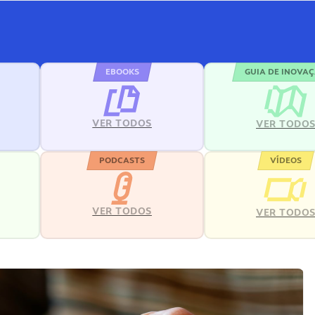
EBOOKS
GUIA DE INOVA
VER TODOS
VER TODO
PODCASTS
VÍDEOS
VER TODOS
VER TODO