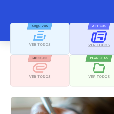
ARQUIVOS
ARTIGOS
VER TODOS
VER TODOS
MODELOS
PLANILHAS
VER TODOS
VER TODOS