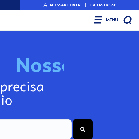
ACESSAR CONTA
|
CADASTRE-SE
MENU
N
o
s
s
o
s
I
n
f
o
g
precisa
io