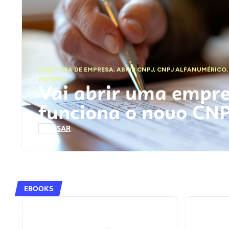
ABERTURA DE EMPRESA
,
ABRIR CNPJ
,
CNPJ ALFANUMÉRICO
FEDERAL
Vai abrir uma empr
funciona o novo CN
ACESSAR
EBOOKS