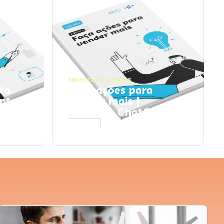
NEGÓCIOS
,
VENDAS
ta
Faça ações para
pts
vender mais |
Prompts ChatGPT
ACESSAR