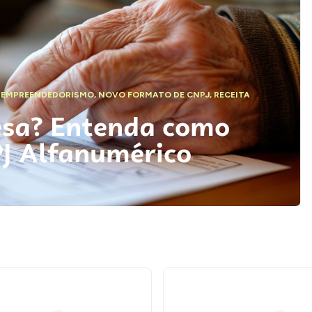
,
EMPREENDEDORISMO
,
NOVO FORMATO DE CNPJ
,
RECEITA
esa? Entenda como
PJ Alfanumérico