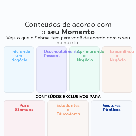
Conteúdos de acordo com
o
seu Momento
Veja o que o Sebrae tem para você de acordo com o seu
momento:
Iniciando
Desenvolvimento
Aprimorando
Expandindo
um
Pessoal
o
o
Negócio
Negócio
Negócio
CONTEÚDOS EXCLUSIVOS PARA
Para
Estudantes
Gestores
Startups
e
Públicos
Educadores