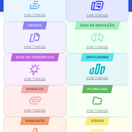
VER TODOS
VER TODOS
EBOOKS
GUIA DE INOVAÇÃO
VER TODOS
VER TODOS
GUIA DE TENDÊNCIAS
IMPULSIONA
VER TODOS
VER TODOS
MODELOS
PLANILHAS
VER TODOS
VER TODOS
PODCASTS
VÍDEOS