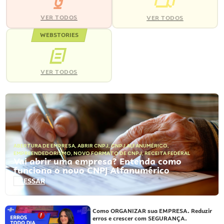
VER TODOS
VER TODOS
WEBSTORIES
VER TODOS
ABERTURA DE EMPRESA
,
ABRIR CNPJ
,
CNPJ ALFANUMÉRICO
,
EMPREENDEDORISMO
,
NOVO FORMATO DE CNPJ
,
RECEITA FEDERAL
Vai abrir uma empresa? Entenda como
funciona o novo CNPJ Alfanumérico
ACESSAR
Como ORGANIZAR sua EMPRESA. Reduzir
erros e crescer com SEGURANÇA.