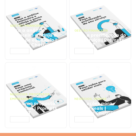
GESTÃO FINANCEIRA
Faça a análise
GESTÃO FINANCEIRA
financeira e atinja o
Faça a precificação do
ponto de equilíbrio |
seu serviço | Prompts
Prompts ChatGPT
ChatGPT
ACESSAR
ACESSAR
NEGÓCIOS
,
PROCESSOS
EMPRESARIAIS
NEGÓCIOS
,
VENDAS
Faça uma proposta
Faça ações para
comercial | Prompts
vender mais |
ChatGPT
Prompts ChatGPT
ACESSAR
ACESSAR