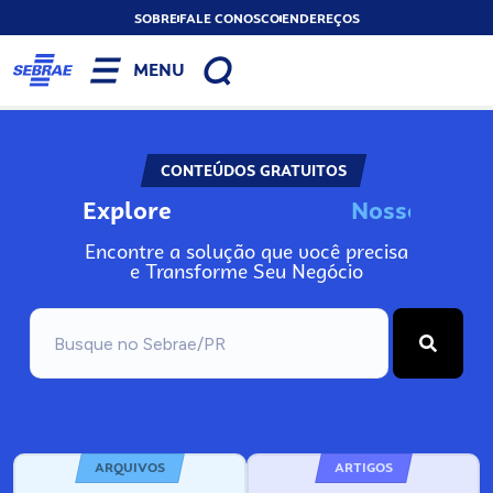
SOBRE
FALE CONOSCO
ENDEREÇOS
MENU
CONTEÚDOS GRATUITOS
Explore
N
o
s
s
o
s
I
n
f
o
Encontre a solução que você precisa
e Transforme Seu Negócio
ARQUIVOS
ARTIGOS