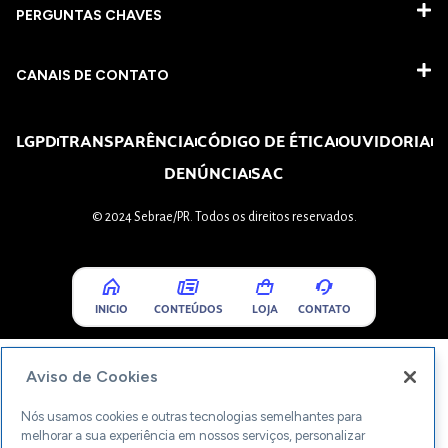
PERGUNTAS CHAVES​
CANAIS DE CONTATO
LGPD
TRANSPARÊNCIA
CÓDIGO DE ÉTICA
OUVIDORIA
DENÚNCIA
SAC
© 2024 Sebrae/PR. Todos os direitos reservados.
INICIO
CONTEÚDOS
LOJA
CONTATO
Aviso de Cookies
Nós usamos cookies e outras tecnologias semelhantes para
melhorar a sua experiência em nossos serviços, personalizar