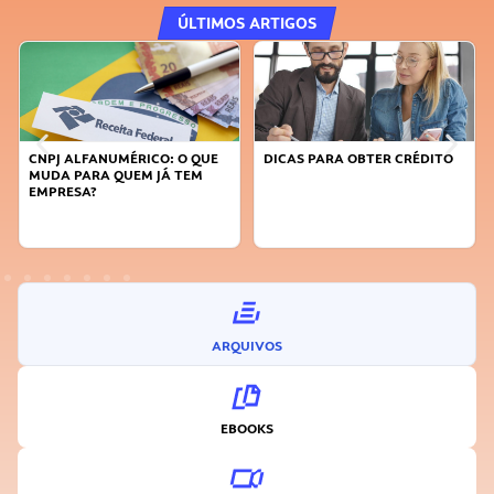
ÚLTIMOS ARTIGOS
CNPJ ALFANUMÉRICO: O QUE
DICAS PARA OBTER CRÉDITO
FA
MUDA PARA QUEM JÁ TEM
SU
EMPRESA?
I
ARQUIVOS
EBOOKS