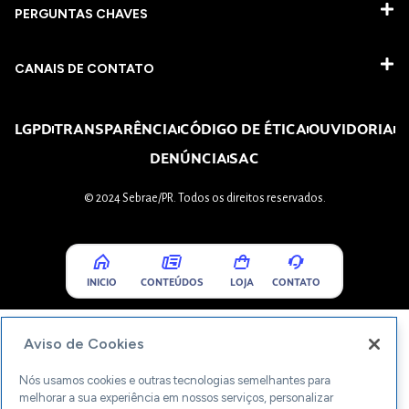
PERGUNTAS CHAVES​
CANAIS DE CONTATO
LGPD
TRANSPARÊNCIA
CÓDIGO DE ÉTICA
OUVIDORIA
DENÚNCIA
SAC
© 2024 Sebrae/PR. Todos os direitos reservados.
INICIO
CONTEÚDOS
LOJA
CONTATO
Aviso de Cookies
Nós usamos cookies e outras tecnologias semelhantes para
melhorar a sua experiência em nossos serviços, personalizar