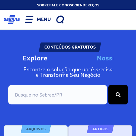
SOBRE
FALE CONOSCO
ENDEREÇOS
MENU
CONTEÚDOS GRATUITOS
Explore
N
o
s
s
o
s
I
n
Encontre a solução que você precisa
e Transforme Seu Negócio
ARQUIVOS
ARTIGOS