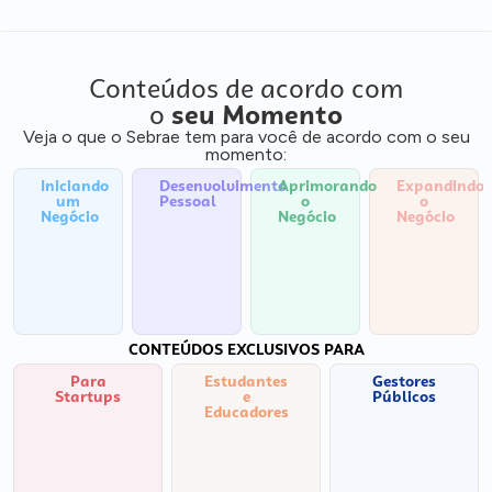
Conteúdos de acordo com
o
seu Momento
Veja o que o Sebrae tem para você de acordo com o seu
momento:
Iniciando
Desenvolvimento
Aprimorando
Expandindo
um
Pessoal
o
o
Negócio
Negócio
Negócio
CONTEÚDOS EXCLUSIVOS PARA
Para
Estudantes
Gestores
Startups
e
Públicos
Educadores