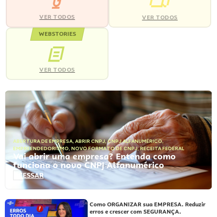
VER TODOS
VER TODOS
WEBSTORIES
VER TODOS
ABERTURA DE EMPRESA
,
ABRIR CNPJ
,
CNPJ ALFANUMÉRICO
,
EMPREENDEDORISMO
,
NOVO FORMATO DE CNPJ
,
RECEITA FEDERAL
Vai abrir uma empresa? Entenda como
funciona o novo CNPJ Alfanumérico
ACESSAR
Como ORGANIZAR sua EMPRESA. Reduzir
erros e crescer com SEGURANÇA.