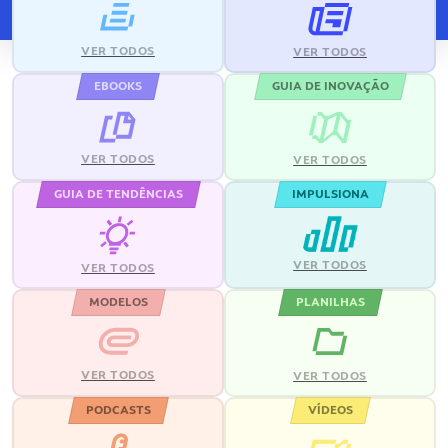
VER TODOS
VER TODOS
EBOOKS
GUIA DE INOVAÇÃO
VER TODOS
VER TODOS
GUIA DE TENDÊNCIAS
IMPULSIONA
VER TODOS
VER TODOS
MODELOS
PLANILHAS
VER TODOS
VER TODOS
PODCASTS
VÍDEOS