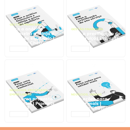
GESTÃO FINANCEIRA
Faça a análise
GESTÃO FINANCEIRA
financeira e atinja o
Faça a precificação do
ponto de equilíbrio |
seu serviço | Prompts
Prompts ChatGPT
ChatGPT
ACESSAR
ACESSAR
NEGÓCIOS
,
PROCESSOS
EMPRESARIAIS
NEGÓCIOS
,
VENDAS
Faça uma proposta
Faça ações para
comercial | Prompts
vender mais |
ChatGPT
Prompts ChatGPT
ACESSAR
ACESSAR