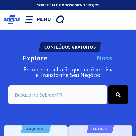
SOBRE
FALE CONOSCO
ENDEREÇOS
MENU
CONTEÚDOS GRATUITOS
Explore
N
o
s
s
o
s
A
Encontre a solução que você precisa
e Transforme Seu Negócio
ARQUIVOS
ARTIGOS