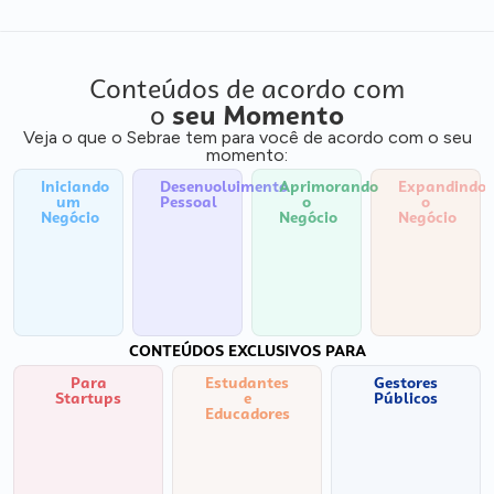
Conteúdos de acordo com
o
seu Momento
Veja o que o Sebrae tem para você de acordo com o seu
momento:
Iniciando
Desenvolvimento
Aprimorando
Expandindo
um
Pessoal
o
o
Negócio
Negócio
Negócio
CONTEÚDOS EXCLUSIVOS PARA
Para
Estudantes
Gestores
Startups
e
Públicos
Educadores