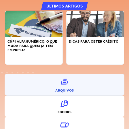
ÚLTIMOS ARTIGOS
CNPJ ALFANUMÉRICO: O QUE
DICAS PARA OBTER CRÉDITO
FAÇA
MUDA PARA QUEM JÁ TEM
SUST
EMPRESA?
INO
ARQUIVOS
EBOOKS