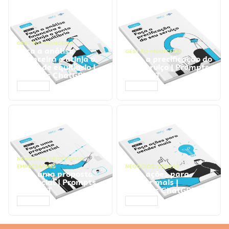
GESTÃO FINANCEIRA
Faça a análise
GESTÃO FINANCEIRA
financeira e atinja o
Faça a precificação do
ponto de equilíbrio |
seu serviço | Prompts
Prompts ChatGPT
ChatGPT
ACESSAR
ACESSAR
NEGÓCIOS
,
PROCESSOS
EMPRESARIAIS
NEGÓCIOS
,
VENDAS
Faça uma proposta
Faça ações para
comercial | Prompts
vender mais |
ChatGPT
Prompts ChatGPT
ACESSAR
ACESSAR