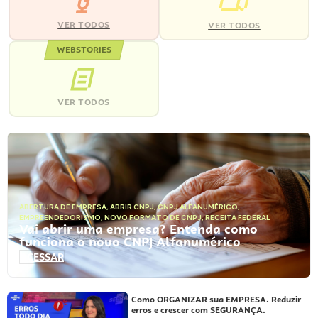
VER TODOS
VER TODOS
WEBSTORIES
VER TODOS
ABERTURA DE EMPRESA
,
ABRIR CNPJ
,
CNPJ ALFANUMÉRICO
,
EMPREENDEDORISMO
,
NOVO FORMATO DE CNPJ
,
RECEITA FEDERAL
Vai abrir uma empresa? Entenda como
funciona o novo CNPJ Alfanumérico
ACESSAR
Como ORGANIZAR sua EMPRESA. Reduzir
erros e crescer com SEGURANÇA.