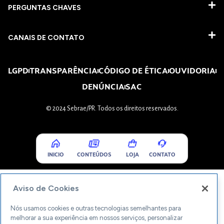
PERGUNTAS CHAVES​
CANAIS DE CONTATO
LGPD
TRANSPARÊNCIA
CÓDIGO DE ÉTICA
OUVIDORIA
DENÚNCIA
SAC
© 2024 Sebrae/PR. Todos os direitos reservados.
INICIO
CONTEÚDOS
LOJA
CONTATO
Aviso de Cookies
Nós usamos cookies e outras tecnologias semelhantes para
melhorar a sua experiência em nossos serviços, personalizar