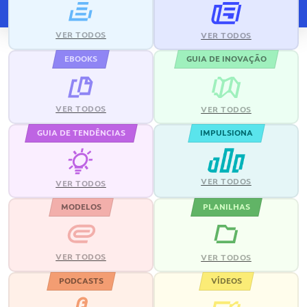
VER TODOS
VER TODOS
EBOOKS
GUIA DE INOVAÇÃO
VER TODOS
VER TODOS
GUIA DE TENDÊNCIAS
IMPULSIONA
VER TODOS
VER TODOS
MODELOS
PLANILHAS
VER TODOS
VER TODOS
PODCASTS
VÍDEOS