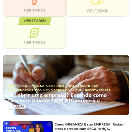
VER TODOS
VER TODOS
WEBSTORIES
VER TODOS
ABERTURA DE EMPRESA
,
ABRIR CNPJ
,
CNPJ ALFANUMÉRICO
,
EMPREENDEDORISMO
,
NOVO FORMATO DE CNPJ
,
RECEITA FEDERAL
Vai abrir uma empresa? Entenda como
funciona o novo CNPJ Alfanumérico
ACESSAR
Como ORGANIZAR sua EMPRESA. Reduzir
erros e crescer com SEGURANÇA.