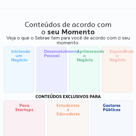
Conteúdos de acordo com
o
seu Momento
Veja o que o Sebrae tem para você de acordo com o seu
momento:
Iniciando
Desenvolvimento
Aprimorando
Expandindo
um
Pessoal
o
o
Negócio
Negócio
Negócio
CONTEÚDOS EXCLUSIVOS PARA
Para
Estudantes
Gestores
Startups
e
Públicos
Educadores