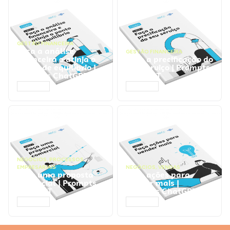
GESTÃO FINANCEIRA
Faça a análise
GESTÃO FINANCEIRA
financeira e atinja o
Faça a precificação do
ponto de equilíbrio |
seu serviço | Prompts
Prompts ChatGPT
ChatGPT
ACESSAR
ACESSAR
NEGÓCIOS
,
PROCESSOS
EMPRESARIAIS
NEGÓCIOS
,
VENDAS
Faça uma proposta
Faça ações para
comercial | Prompts
vender mais |
ChatGPT
Prompts ChatGPT
ACESSAR
ACESSAR