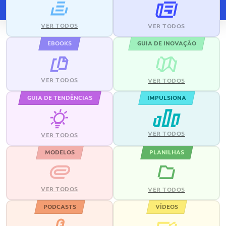
VER TODOS
VER TODOS
EBOOKS
GUIA DE INOVAÇÃO
VER TODOS
VER TODOS
GUIA DE TENDÊNCIAS
IMPULSIONA
VER TODOS
VER TODOS
MODELOS
PLANILHAS
VER TODOS
VER TODOS
PODCASTS
VÍDEOS