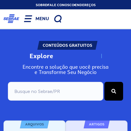
SOBRE
FALE CONOSCO
ENDEREÇOS
MENU
CONTEÚDOS GRATUITOS
Explore
N
o
s
s
o
s
A
Encontre a solução que você precisa
e Transforme Seu Negócio
ARQUIVOS
ARTIGOS