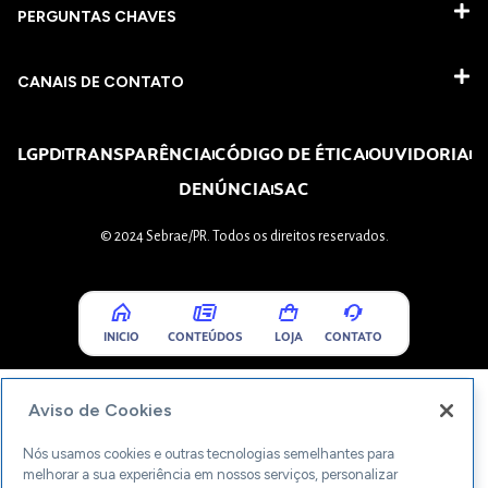
PERGUNTAS CHAVES​
CANAIS DE CONTATO
LGPD
TRANSPARÊNCIA
CÓDIGO DE ÉTICA
OUVIDORIA
DENÚNCIA
SAC
© 2024 Sebrae/PR. Todos os direitos reservados.
INICIO
CONTEÚDOS
LOJA
CONTATO
Aviso de Cookies
Nós usamos cookies e outras tecnologias semelhantes para
melhorar a sua experiência em nossos serviços, personalizar